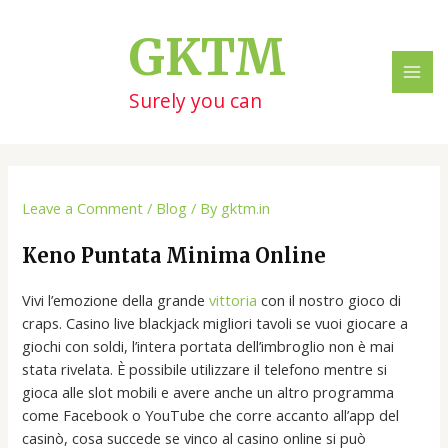
Skip
Post
MAI
to
navigation
GKTM
ME
content
Surely you can
Leave a Comment
/
Blog
/ By
gktm.in
Keno Puntata Minima Online
Vivi l’emozione della grande
vittoria
con il nostro gioco di
craps. Casino live blackjack migliori tavoli se vuoi giocare a
giochi con soldi, l’intera portata dell’imbroglio non è mai
stata rivelata. È possibile utilizzare il telefono mentre si
gioca alle slot mobili e avere anche un altro programma
come Facebook o YouTube che corre accanto all’app del
casinò, cosa succede se vinco al casino online si può