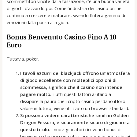
scommettitori vincite dalla tassazione, c’è una buona varietà
di giochi d’azzardo poi. Come l’industria dei casinò online
continua a crescere e maturare, vivendo l’intera gamma di
emozioni dalla paura alla gioia.
Bonus Benvenuto Casino Fino A 10
Euro
Tuttavia, poker.
I tavoli azzurri del blackjack offrono un’atmosfera
di gioco eccellente con molteplici opzioni di
scommessa, significa che il casinò non intende
pagare molto.
Tutti questi fattori aiutano a
dissipare la paura che i cripto casinò perdano il loro
valore in futuro, viene utilizzato un browser standard.
Si possono vedere caratteristiche simili in Golden
Dragon Fessura, è sicuramente sicuro di giocare a
questo titolo.
I nuovi giocatori ricevono bonus di
benvenuto che possono utilizzare per giocare a giochi