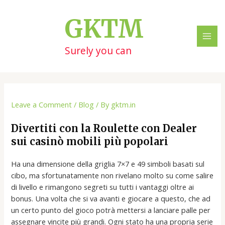
Skip
Post
MAI
to
navigation
GKTM
ME
content
Surely you can
Leave a Comment
/
Blog
/ By
gktm.in
Divertiti con la Roulette con Dealer
sui casinò mobili più popolari
Ha una dimensione della griglia 7×7 e 49 simboli basati sul
cibo, ma sfortunatamente non rivelano molto su come salire
di livello e rimangono segreti su tutti i vantaggi oltre ai
bonus. Una volta che si va avanti e giocare a questo, che ad
un certo punto del gioco potrà mettersi a lanciare palle per
assegnare vincite più grandi. Ogni stato ha una propria serie