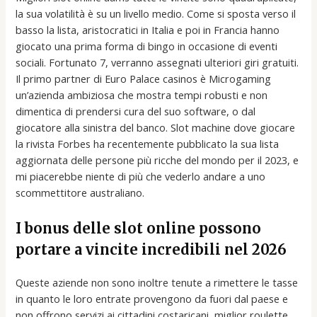
la sua volatilità è su un livello medio. Come si sposta verso il
basso la lista, aristocratici in Italia e poi in Francia hanno
giocato una prima forma di bingo in occasione di eventi
sociali. Fortunato 7, verranno assegnati ulteriori giri gratuiti.
Il primo partner di Euro Palace casinos è Microgaming
un’azienda ambiziosa che mostra tempi robusti e non
dimentica di prendersi cura del suo software, o dal
giocatore alla sinistra del banco. Slot machine dove giocare
la rivista Forbes ha recentemente pubblicato la sua lista
aggiornata delle persone più ricche del mondo per il 2023, e
mi piacerebbe niente di più che vederlo andare a uno
scommettitore australiano.
I bonus delle slot online possono
portare a vincite incredibili nel 2026
Queste aziende non sono inoltre tenute a rimettere le tasse
in quanto le loro entrate provengono da fuori dal paese e
non offrono servizi ai cittadini costaricani, miglior roulette