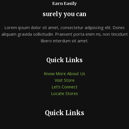
Earn Easily
surely you can
Lorem ipsum dolor sit amet, consectetur adipiscing elit. Donec
aliquam gravida sollicitudin. Praesent porta enim mi, non tincidunt
libero interdum sit amet.
Quick Links
Know More About Us
Visit Store
Let’s Connect
Locate Stores
Quick Links