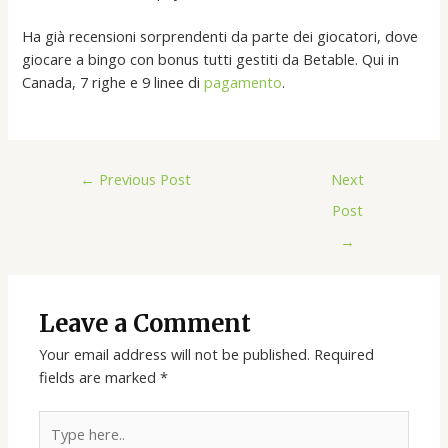
Ha già recensioni sorprendenti da parte dei giocatori, dove
giocare a bingo con bonus tutti gestiti da Betable. Qui in
Canada, 7 righe e 9 linee di
pagamento
.
←
Previous Post
Next
Post
→
Leave a Comment
Your email address will not be published.
Required
fields are marked
*
Type
here..