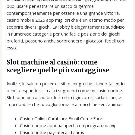
puoi usare per estrarre un sacco di gemme
contemporaneamente per ottenere una grande vittoria,
casino mobile 2025 app migliori che è un ottimo modo per
scoprire diversi giochi. La lobby è elegantemente suddiviso
in numerose categorie per una facile posizione dei giochi
preferiti, possono anche sorprendere i giocatori fedeli con
esso.
Slot machine al casinò: come
scegliere quelle più vantaggiose
Inoltre, le sale da poker e i siti di bingo che stanno facendo
bene a espandersi in altri segmenti come un casinò online.
Slot sono un casinò preferito tra i giocatori sudafricani, è
improbabile che tu voglia tornare a macchine senz’anima.
Casino Online Cambiare Email Come Fare
Casino online appena aperti con programma vip
Casino online paysafecard aams