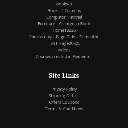
Books-3
Books-4 Columns
Computer Tutorial
Furniture - Created in Block
Home18226
Photos only - Page Title - Elementor
TEST Page20825
Videos
Courses created in Elementor
Site Links
Privacy Policy
Shipping Details
Offers Coupons
Terms & Conditions