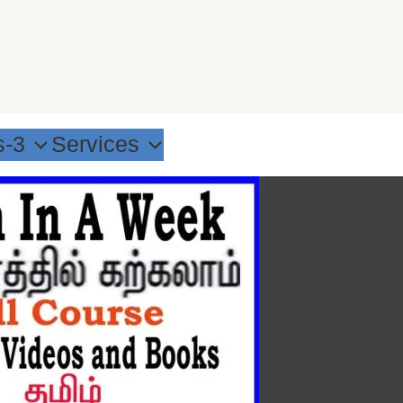
s-3
Services