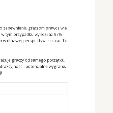
ą o zapewnieniu graczom prawdziwie
y w tym przypadku wynosi aż 97%.
h w dłuższej perspektywie czasu. To
gażuje graczy od samego początku.
trakcyjność i potencjalne wygrane.
i.