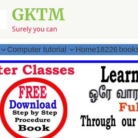
GKTM
Surely you can
Computer tutorial
Home18226
book