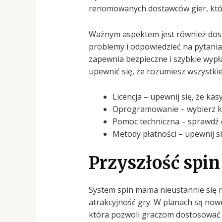
renomowanych dostawców gier, któr
Ważnym aspektem jest również dostę
problemy i odpowiedzieć na pytania
zapewnia bezpieczne i szybkie wypł
upewnić się, że rozumiesz wszystkie
Licencja – upewnij się, że kas
Oprogramowanie – wybierz k
Pomoc techniczna – sprawdź d
Metody płatności – upewnij s
Przyszłość spi
System spin mama nieustannie się ro
atrakcyjność gry. W planach są now
która pozwoli graczom dostosować g