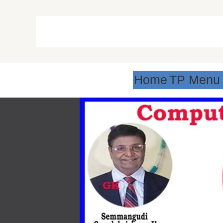
Skip
Post
to
navigation
content
Home
TP Menu