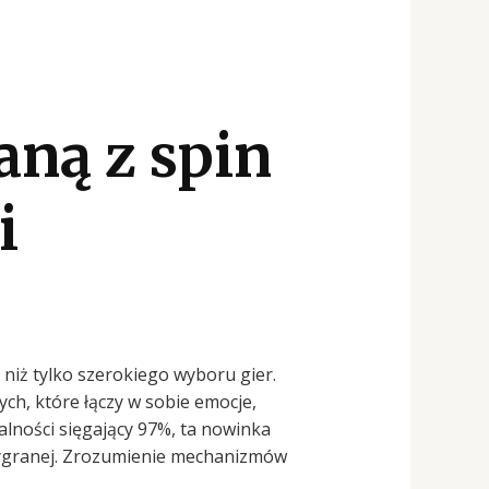
ną z spin
i
niż tylko szerokiego wyboru gier.
ch, które łączy w sobie emocje,
alności sięgający 97%, ta nowinka
 wygranej. Zrozumienie mechanizmów