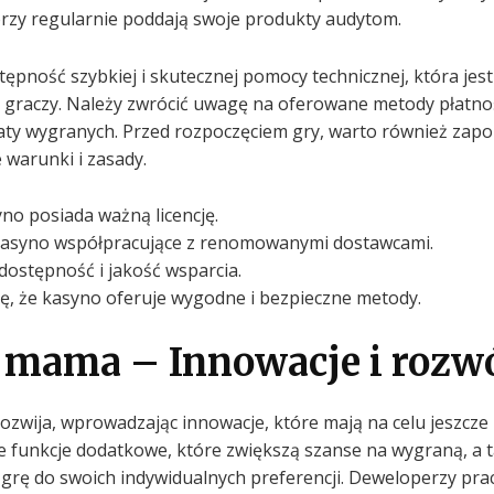
zy regularnie poddają swoje produkty audytom.
pność szybkiej i skutecznej pomocy technicznej, która jes
 graczy. Należy zwrócić uwagę na oferowane metody płatnośc
aty wygranych. Przed rozpoczęciem gry, warto również zapo
 warunki i zasady.
yno posiada ważną licencję.
asyno współpracujące z renomowanymi dostawcami.
ostępność i jakość wsparcia.
ię, że kasyno oferuje wygodne i bezpieczne metody.
n mama – Innowacje i rozw
zwija, wprowadzając innowacje, które mają na celu jeszcze 
e funkcje dodatkowe, które zwiększą szanse na wygraną, a t
rę do swoich indywidualnych preferencji. Deweloperzy prac