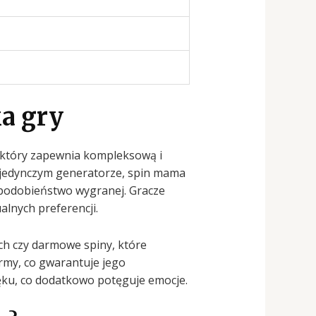
a gry
 który zapewnia kompleksową i
ojedynczym generatorze, spin mama
opodobieństwo wygranej. Gracze
lnych preferencji.
ch czy darmowe spiny, które
irmy, co gwarantuje jego
ięku, co dodatkowo potęguje emocje.