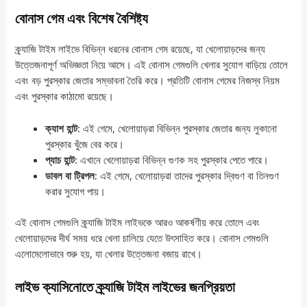
বোনাস গেম এবং বিশেষ বৈশিষ্ট্য
ক্র্যাজি টাইম লাইভে বিভিন্ন ধরনের বোনাস গেম রয়েছে, যা খেলোয়াড়দের জন্য
উত্তেজনাপূর্ণ অভিজ্ঞতা নিয়ে আসে। এই বোনাস গেমগুলি খেলার সুযোগ বাড়িয়ে তোলে
এবং বড় পুরস্কার জেতার সম্ভাবনা তৈরি করে। প্রতিটি বোনাস গেমের নিজস্ব নিয়ম
এবং পুরস্কার কাঠামো রয়েছে।
ক্যাশ হান্ট:
এই গেমে, খেলোয়াড়রা বিভিন্ন পুরস্কার জেতার জন্য লুকানো
পুরস্কার খুঁজে বের করে।
প্যাচ হান্ট:
এখানে খেলোয়াড়রা বিভিন্ন গুণক সহ পুরস্কার পেতে পারে।
ডাবল বা ট্রিপল:
এই গেমে, খেলোয়াড়রা তাদের পুরস্কার দ্বিগুণ বা তিনগুণ
করার সুযোগ পায়।
এই বোনাস গেমগুলি ক্র্যাজি টাইম লাইভকে আরও আকর্ষণীয় করে তোলে এবং
খেলোয়াড়দের দীর্ঘ সময় ধরে খেলা চালিয়ে যেতে উৎসাহিত করে। বোনাস গেমগুলি
এলোমেলোভাবে শুরু হয়, যা খেলার উত্তেজনা বজায় রাখে।
লাইভ ক্যাসিনোতে ক্র্যাজি টাইম লাইভের জনপ্রিয়তা