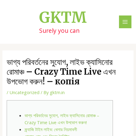
Skip
Post
MAI
to
navigation
GKTM
ME
content
Surely you can
ভাগ্য পরিবর্তনের সুযোগ, লাইভ ক্যাসিনোর
রোমাঞ্চ – Crazy Time Live এখন
উপভোগ করুন! – копія
/
Uncategorized
/ By
gktm.in
ভাগ্য পরিবর্তনের সুযোগ, লাইভ ক্যাসিনোর রোমাঞ্চ –
Crazy Time Live এখন উপভোগ করুন!
ক্র্যাজি টাইম লাইভ: খেলার নিয়মাবলী