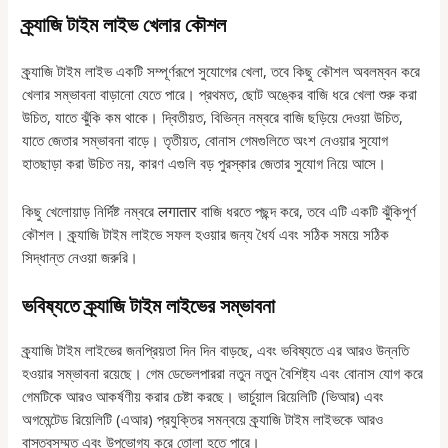
ক্র্যাজি টাইম লাইভ খেলার কৌশল
ক্র্যাজি টাইম লাইভ একটি সম্পূর্ণরূপে সুযোগের খেলা, তবে কিছু কৌশল অবলম্বন করে
খেলার সম্ভাবনা বাড়ানো যেতে পারে। প্রথমত, ছোট অঙ্কের বাজি ধরে খেলা শুরু করা
উচিত, যাতে ঝুঁকি কম থাকে। দ্বিতীয়ত, বিভিন্ন নম্বরে বাজি ছড়িয়ে দেওয়া উচিত,
যাতে জেতার সম্ভাবনা বাড়ে। তৃতীয়ত, বোনাস গেমগুলিতে অংশ নেওয়ার সুযোগ
হাতছাড়া করা উচিত নয়, কারণ এগুলি বড় পুরস্কার জেতার সুযোগ নিয়ে আসে।
কিছু খেলোয়াড় নির্দিষ্ট নম্বরে लगातार বাজি ধরতে পছন্দ করে, তবে এটি একটি ঝুঁকিপূর্ণ
কৌশল। ক্র্যাজি টাইম লাইভে সফল হওয়ার জন্য ধৈর্য এবং সঠিক সময়ে সঠিক
সিদ্ধান্ত নেওয়া জরুরি।
ভবিষ্যতে ক্র্যাজি টাইম লাইভের সম্ভাবনা
ক্র্যাজি টাইম লাইভের জনপ্রিয়তা দিন দিন বাড়ছে, এবং ভবিষ্যতে এর আরও উন্নতি
হওয়ার সম্ভাবনা রয়েছে। গেম ডেভেলপাররা নতুন নতুন বৈশিষ্ট্য এবং বোনাস যোগ করে
গেমটিকে আরও আকর্ষণীয় করার চেষ্টা করছে। ভার্চুয়াল রিয়েলিটি (ভিআর) এবং
অগমেন্টেড রিয়েলিটি (এআর) প্রযুক্তির সমন্বয়ে ক্র্যাজি টাইম লাইভকে আরও
বাস্তবসম্মত এবং উপভোগ্য করে তোলা হতে পারে।