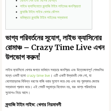
বোনাস গেম এবং বিশেষ বৈশিষ্ট্য
লাইভ ক্যাসিনোতে ক্র্যাজি টাইম লাইভের জনপ্রিয়তা
ক্র্যাজি টাইম লাইভ খেলার কৌশল
ভবিষ্যতে ক্র্যাজি টাইম লাইভের সম্ভাবনা
ভাগ্য পরিবর্তনের সুযোগ, লাইভ ক্যাসিনোর
রোমাঞ্চ – Crazy Time Live এখন
উপভোগ করুন!
লাইভ ক্যাসিনো খেলার জগতে বর্তমানে সবচেয়ে জনপ্রিয় এবং উত্তেজনাপূর্ণ গেমগুলির
মধ্যে একটি হলো
crazy time live
। এটি একটি উদ্ভাবনী গেম শো, যা
খেলোয়াড়দের বিভিন্ন ধরণের বাজি ধরার সুযোগ করে দেয় এবং বড় পুরস্কার জেতার
সম্ভাবনা প্রদান করে। এই গেমটি শুধুমাত্র বিনোদন নয়, বরং ভাগ্য পরিবর্তনের
সুযোগও নিয়ে আসে।
ক্র্যাজি টাইম লাইভ: খেলার নিয়মাবলী