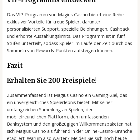
Das VIP-Programm von Magius Casino bietet eine Reihe
exklusiver Vorteile für treue Spieler, darunter
personalisierten Support, spezielle Belohnungen, Cashback
und erhöhte Auszahlungslimits. Das Programm ist in fünf
Stufen unterteilt, sodass Spieler im Laufe der Zeit durch das
Sammeln von Rewards-Punkten aufsteigen können.
Fazit
Erhalten Sie 200 Freispiele!
Zusammenfassend ist Magius Casino ein Gaming-Ziel, das
ein unvergleichliches Spielerlebnis bietet. Mit seiner
umfangreichen Sammlung an Spielen, der
mobilefreundlichen Plattform, dem umfassenden
Banksystem und den großzügigen Willkommenspaketen hat
sich Magius Casino als führend in der Online-Casino-Branche
etabliert. Warum also warten? Melden Sie sich noch heute