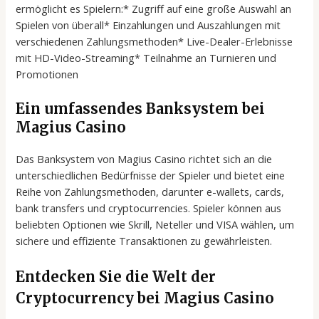
ermöglicht es Spielern:* Zugriff auf eine große Auswahl an
Spielen von überall* Einzahlungen und Auszahlungen mit
verschiedenen Zahlungsmethoden* Live-Dealer-Erlebnisse
mit HD-Video-Streaming* Teilnahme an Turnieren und
Promotionen
Ein umfassendes Banksystem bei
Magius Casino
Das Banksystem von Magius Casino richtet sich an die
unterschiedlichen Bedürfnisse der Spieler und bietet eine
Reihe von Zahlungsmethoden, darunter e-wallets, cards,
bank transfers und cryptocurrencies. Spieler können aus
beliebten Optionen wie Skrill, Neteller und VISA wählen, um
sichere und effiziente Transaktionen zu gewährleisten.
Entdecken Sie die Welt der
Cryptocurrency bei Magius Casino