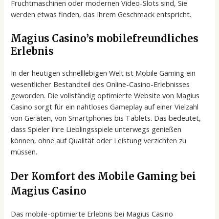
Fruchtmaschinen oder modernen Video-Slots sind, Sie
werden etwas finden, das Ihrem Geschmack entspricht.
Magius Casino’s mobilefreundliches
Erlebnis
In der heutigen schnelllebigen Welt ist Mobile Gaming ein
wesentlicher Bestandteil des Online-Casino-Erlebnisses
geworden. Die vollständig optimierte Website von Magius
Casino sorgt für ein nahtloses Gameplay auf einer Vielzahl
von Geräten, von Smartphones bis Tablets. Das bedeutet,
dass Spieler ihre Lieblingsspiele unterwegs genießen
können, ohne auf Qualität oder Leistung verzichten zu
müssen.
Der Komfort des Mobile Gaming bei
Magius Casino
Das mobile-optimierte Erlebnis bei Magius Casino