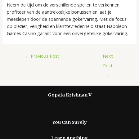
Neem de tijd om de verschillende spellen te verkennen,
profiteer van de aantrekkelijke bonussen en laat je
meeslepen door de spannende gokervaring. Met de focus
op plezier, veiligheid en klanttevredenheid staat Napoleon
Games Casino garant voor een onvergetelijke gokervaring.
←
Previous Post
Next
Post
→
Gopala Krishnan V
You Can Surely
Learn Anything