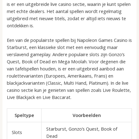
is er een uitgebreide live casino sectie, waarin je kunt spelen
met echte dealers. Het aantal spellen wordt regelmatig
uitgebreid met nieuwe titels, zodat er altijd iets nieuws te
ontdekken is.
Een van de populairste spellen bij Napoleon Games Casino is
Starburst, een klassieke slot met een eenvoudig maar
verslavend gameplay. Andere populaire slots zijn Gonzo’s
Quest, Book of Dead en Mega Moolah. Voor degenen die
van tafelspellen houden, is er een uitgebreid aanbod aan
roulettevarianten (Europees, Amerikaans, Frans) en
blackjackvarianten (Classic, Multi Hand, Platinum). In de live
casino sectie kun je genieten van spellen zoals Live Roulette,
Live Blackjack en Live Baccarat.
Speltype
Voorbeelden
Starburst, Gonzo’s Quest, Book of
Slots
Dead