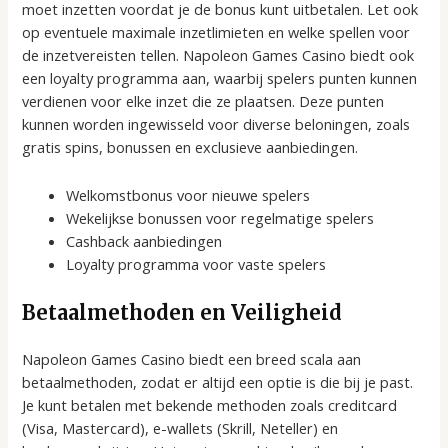
moet inzetten voordat je de bonus kunt uitbetalen. Let ook
op eventuele maximale inzetlimieten en welke spellen voor
de inzetvereisten tellen. Napoleon Games Casino biedt ook
een loyalty programma aan, waarbij spelers punten kunnen
verdienen voor elke inzet die ze plaatsen. Deze punten
kunnen worden ingewisseld voor diverse beloningen, zoals
gratis spins, bonussen en exclusieve aanbiedingen.
Welkomstbonus voor nieuwe spelers
Wekelijkse bonussen voor regelmatige spelers
Cashback aanbiedingen
Loyalty programma voor vaste spelers
Betaalmethoden en Veiligheid
Napoleon Games Casino biedt een breed scala aan
betaalmethoden, zodat er altijd een optie is die bij je past.
Je kunt betalen met bekende methoden zoals creditcard
(Visa, Mastercard), e-wallets (Skrill, Neteller) en