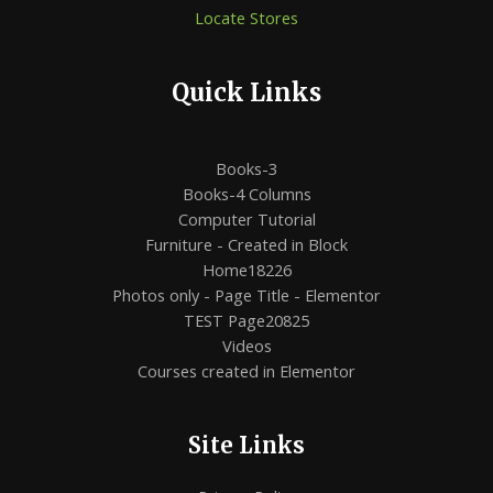
Locate Stores
Quick Links
Books-3
Books-4 Columns
Computer Tutorial
Furniture - Created in Block
Home18226
Photos only - Page Title - Elementor
TEST Page20825
Videos
Courses created in Elementor
Site Links