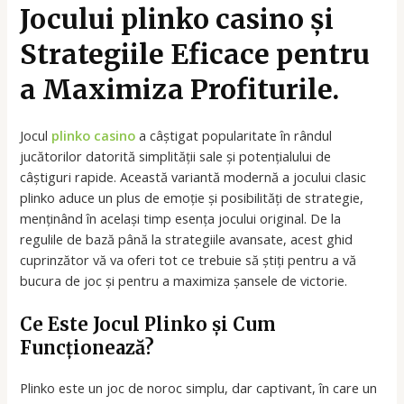
Jocului plinko casino și
Strategiile Eficace pentru
a Maximiza Profiturile.
Jocul
plinko casino
a câștigat popularitate în rândul
jucătorilor datorită simplității sale și potențialului de
câștiguri rapide. Această variantă modernă a jocului clasic
plinko aduce un plus de emoție și posibilități de strategie,
menținând în același timp esența jocului original. De la
regulile de bază până la strategiile avansate, acest ghid
cuprinzător vă va oferi tot ce trebuie să știți pentru a vă
bucura de joc și pentru a maximiza șansele de victorie.
Ce Este Jocul Plinko și Cum
Funcționează?
Plinko este un joc de noroc simplu, dar captivant, în care un