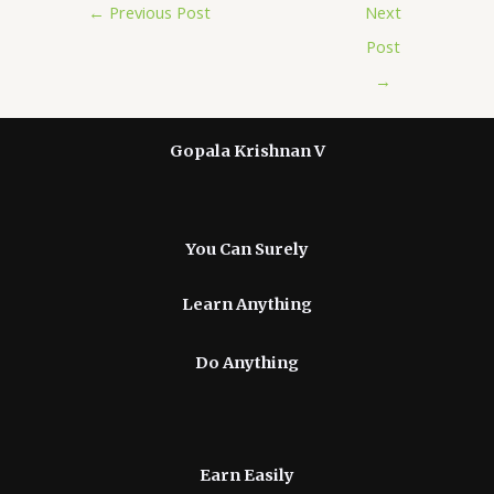
←
Previous Post
Next
Post
→
Gopala Krishnan V
You Can Surely
Learn Anything
Do Anything
Earn Easily