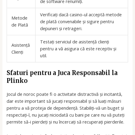
de software renumiți.
Verificați dacă casino-ul acceptă metode
Metode
de plată convenabile și sigure pentru
de Plată
depuneri și retrageri.
Testați serviciul de asistență clienți
Asistență
pentru a vă asigura că este receptiv și
Clienți
util.
Sfaturi pentru a Juca Responsabil la
Plinko
Jocul de noroc poate fi o activitate distractivă și incitantă,
dar este important să jucați responsabil și să luați măsuri
pentru a vă proteja de dependență. Stabiliți-vă un buget și
respectați-l, nu jucați niciodată cu bani pe care nu vă puteți
permite să-i pierdeți și nu încercați să recuperați pierderile.