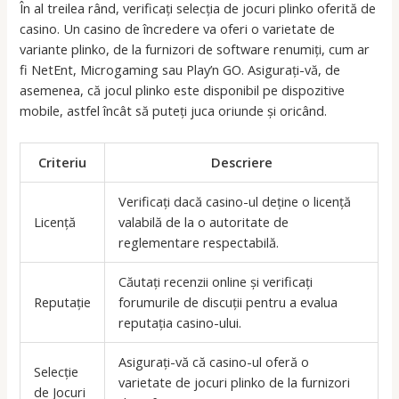
În al treilea rând, verificați selecția de jocuri plinko oferită de
casino. Un casino de încredere va oferi o varietate de
variante plinko, de la furnizori de software renumiți, cum ar
fi NetEnt, Microgaming sau Play’n GO. Asigurați-vă, de
asemenea, că jocul plinko este disponibil pe dispozitive
mobile, astfel încât să puteți juca oriunde și oricând.
Criteriu
Descriere
Verificați dacă casino-ul deține o licență
Licență
valabilă de la o autoritate de
reglementare respectabilă.
Căutați recenzii online și verificați
Reputație
forumurile de discuții pentru a evalua
reputația casino-ului.
Asigurați-vă că casino-ul oferă o
Selecție
varietate de jocuri plinko de la furnizori
de Jocuri