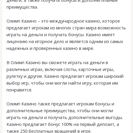
деньги, а также получать бонусы и дополнительные
преимущества.
Олимп Казино – это международное казино, которое
предлагает игрокам из многих стран мира возможность
играть на деньги и получать бонусы. Казино имеет
лицензию на игорное дело и является одним из самых
надежных и проверенных казино в мире.
В Олимп Казино вы сможете играть на деньги в
различных играх, включая слоты, карточные игры,
рулетку и другие. Казино предлагает игрокам широкий
выбор игр, чтобы они могли найти игру, которая им
понравится.
Олимп Казино также предлагает игрокам бонусы и
дополнительные преимущества, чтобы они могли
играть на деньги и получать дополнительные выгоды.
Казино предлагает бонус 100% на первый депозит, а
также 250 бесплатных вращений в игре.