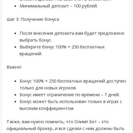
Минимальный депозит – 100 рублей.
Шаг 3: Получение бонуса
После внесения депозита вам будет предложено
выбрать бонус.
Выберите бонус 100% + 250 бесплатных
вращений.
Важно!
Бонус 100% + 250 бесплатных вращений доступен
только для новых игроков.
Бонус имеет ограничение по времени – 7 дней.
Бонус может быть использован только в играх с
высоким коэффициентом.
Также, вам нужно помнить, что Олимп Бет – это
официальный брокер, и все сделки с ним должны быть