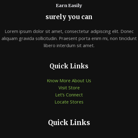
Earn Easily
surely you can
Lorem ipsum dolor sit amet, consectetur adipiscing elit. Donec
aliquam gravida sollicitudin. Praesent porta enim mi, non tincidunt
libero interdum sit amet.
Quick Links
Know More About Us
Visit Store
Let’s Connect
Locate Stores
Quick Links