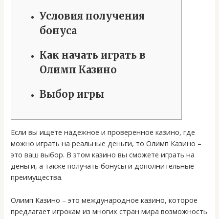
Условия получения
бонуса
Как начать играть в
Олимп Казино
Выбор игры
Если вы ищете надежное и проверенное казино, где
можно играть на реальные деньги, то Олимп Казино –
это ваш выбор. В этом казино вы сможете играть на
деньги, а также получать бонусы и дополнительные
преимущества.
Олимп Казино – это международное казино, которое
предлагает игрокам из многих стран мира возможность