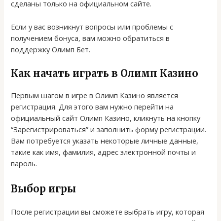
сделаны только на официальном сайте.
Если у вас возникнут вопросы или проблемы с
получением бонуса, вам можно обратиться в
поддержку Олимп Бет.
Как начать играть в Олимп Казино
Первым шагом в игре в Олимп Казино является
регистрация. Для этого вам нужно перейти на
официальный сайт Олимп Казино, кликнуть на кнопку
“Зарегистрироваться” и заполнить форму регистрации.
Вам потребуется указать некоторые личные данные,
такие как имя, фамилия, адрес электронной почты и
пароль.
Выбор игры
После регистрации вы сможете выбрать игру, которая