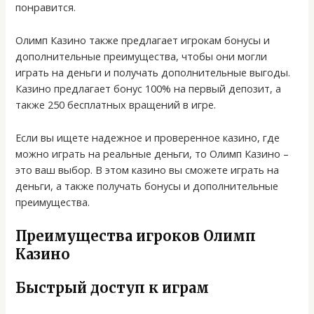
понравится.
Олимп Казино также предлагает игрокам бонусы и
дополнительные преимущества, чтобы они могли
играть на деньги и получать дополнительные выгоды.
Казино предлагает бонус 100% на первый депозит, а
также 250 бесплатных вращений в игре.
Если вы ищете надежное и проверенное казино, где
можно играть на реальные деньги, то Олимп Казино –
это ваш выбор. В этом казино вы сможете играть на
деньги, а также получать бонусы и дополнительные
преимущества.
Преимущества игроков Олимп
Казино
Быстрый доступ к играм