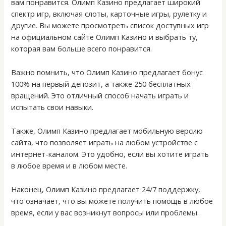
вам понравится. Олимп Казино предлагает широкий
спектр игр, включая слоты, карточные игры, рулетку и
другие. Вы можете просмотреть список доступных игр
на официальном сайте Олимп Казино и выбрать ту,
которая вам больше всего понравится.
Важно помнить, что Олимп Казино предлагает бонус
100% на первый депозит, а также 250 бесплатных
вращений. Это отличный способ начать играть и
испытать свои навыки.
Также, Олимп Казино предлагает мобильную версию
сайта, что позволяет играть на любом устройстве с
интернет-каналом. Это удобно, если вы хотите играть
в любое время и в любом месте.
Наконец, Олимп Казино предлагает 24/7 поддержку,
что означает, что вы можете получить помощь в любое
время, если у вас возникнут вопросы или проблемы.