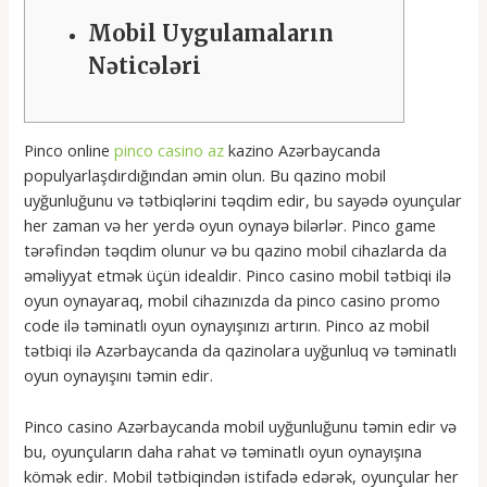
Mobil Uygulamaların
Nəticələri
Pinco online
pinco casino az
kazino Azərbaycanda
populyarlaşdırdığından əmin olun. Bu qazino mobil
uyğunluğunu və tətbiqlərini təqdim edir, bu sayədə oyunçular
her zaman və her yerdə oyun oynayə bilərlər. Pinco game
tərəfindən təqdim olunur və bu qazino mobil cihazlarda da
əməliyyat etmək üçün idealdir. Pinco casino mobil tətbiqi ilə
oyun oynayaraq, mobil cihazınızda da pinco casino promo
code ilə təminatlı oyun oynayışınızı artırın. Pinco az mobil
tətbiqi ilə Azərbaycanda da qazinolara uyğunluq və təminatlı
oyun oynayışını təmin edir.
Pinco casino Azərbaycanda mobil uyğunluğunu təmin edir və
bu, oyunçuların daha rahat və təminatlı oyun oynayışına
kömək edir. Mobil tətbiqindən istifadə edərək, oyunçular her