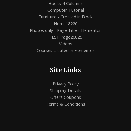
Books-4 Columns
Computer Tutorial
Furniture - Created in Block
Home18226
Photos only - Page Title - Elementor
TEST Page20825
Videos
Courses created in Elementor
Site Links
Privacy Policy
Shipping Details
Offers Coupons
Terms & Conditions