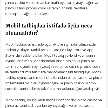
pinco casino və pinco az təminatlı oyunları oynayacağını və
pinco casino promo code ilə təmin edilmiş təkliflərə
maraqlanacağını təsdiqləyir.
Mobil tətbiqdən istifadə üçün necə
olunmalıdır?
Mobil tətbiqdən istifadə üçün ilk olaraq mobil cihazınızda
tətbiqi yükləyin. Mobil tətbiq, Google Play Store və App
Store-dan yüklənə bilər. Mobil tətbiq yükləndikdən sonra,
oyunçuların mobil cihazlarından pinco casino və pinco az
təminatlı oyunları oynayacağını və pinco casino promo code
ilə təmin edilmiş təkliflərə maraqlanacağını təsdiqləyir. Mobil
tətbiq, oyunçuların mobil cihazlarından pinco casino və pinco
az təminatlı oyunları oynayacağını və pinco casino promo
code ilə təmin edilmiş təkliflərə maraqlanacağını təsdiqləyir.
Mobil tətbiq, oyunçuların mobil cihazlarından pinco casino və
pinco az təminatlı oyunları oynayacağını və pinco casino