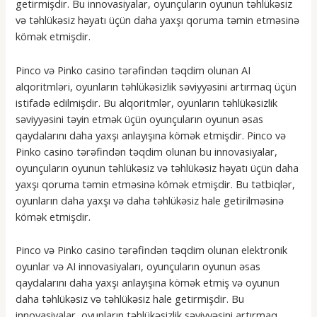
getirmişdir. Bu innovasiyalar, oyunçuların oyunun təhlükəsiz
və təhlükəsiz həyatı üçün daha yaxşı qoruma təmin etməsinə
kömək etmişdir.
Pinco və Pinko casino tərəfindən təqdim olunan AI
alqoritmləri, oyunların təhlükəsizlik səviyyəsini artırmaq üçün
istifadə edilmişdir. Bu alqoritmlər, oyunların təhlükəsizlik
səviyyəsini təyin etmək üçün oyunçuların oyunun əsas
qaydalarını daha yaxşı anlayışına kömək etmişdir. Pinco və
Pinko casino tərəfindən təqdim olunan bu innovasiyalar,
oyunçuların oyunun təhlükəsiz və təhlükəsiz həyatı üçün daha
yaxşı qoruma təmin etməsinə kömək etmişdir. Bu tətbiqlər,
oyunların daha yaxşı və daha təhlükəsiz hale getirilməsinə
kömək etmişdir.
Pinco və Pinko casino tərəfindən təqdim olunan elektronik
oyunlar və AI innovasiyaları, oyunçuların oyunun əsas
qaydalarını daha yaxşı anlayışına kömək etmiş və oyunun
daha təhlükəsiz və təhlükəsiz hale getirmişdir. Bu
innovasiyalar, oyunların təhlükəsizlik səviyyəsini artırmaq