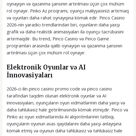
oynayışın və qazanma şansının artırılması üçün çox mühüm
rol oynayır. Pinko Az proqramı, oyunçu maliyyəsinizi artırmaq
və oyunları daha rahat oynayışına kömək edir. Pinco Casino
2026-nin yaradıcı trendlərindən biri, oyunların daha yaxşı
grafik və daha realistik animasiyaları ilə oyunçu təcrübəsini
artırmaqdir. Bu trend, Pinco Casino və Pinco Game
proqramları arasında qalib oynayışın və qazanma şansının
artırılması üçün çox mühüm rol oynayır.
Elektronik Oyunlar və AI
İnnovasiyaları
2026-ci ilin pinco casino promo code və pinco casino
tərəfindən təqdim olunan elektronik oyunlar və AI
innovasiyaları, oyunçuların oyun xidmətlərinin daha yaxşı və
daha təhlükəsiz hale getirilməsində kömək etmişdir. Pinco və
Pinko az oyun xidmətlərində AI alqoritmlərinin tətbiqi,
oyunçuların oyunun əsas qaydalarını daha yaxşı anlayışına
kömək etmiş və oyunun daha təhlükəsiz və təhlükəsiz hale