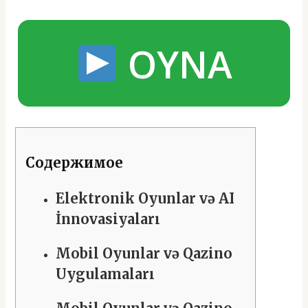
OYNA
Содержимое
Elektronik Oyunlar və AI
İnnovasiyaları
Mobil Oyunlar və Qazino
Uygulamaları