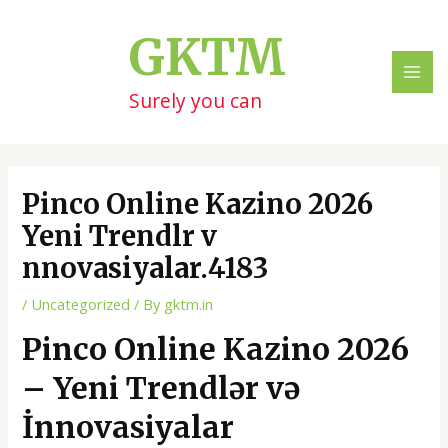
Skip
Post
MAI
to
navigation
GKTM
ME
content
Surely you can
Pinco Online Kazino 2026
Yeni Trendlr v
nnovasiyalar.4183
/
Uncategorized
/ By
gktm.in
Pinco Online Kazino 2026
– Yeni Trendlər və
İnnovasiyalar