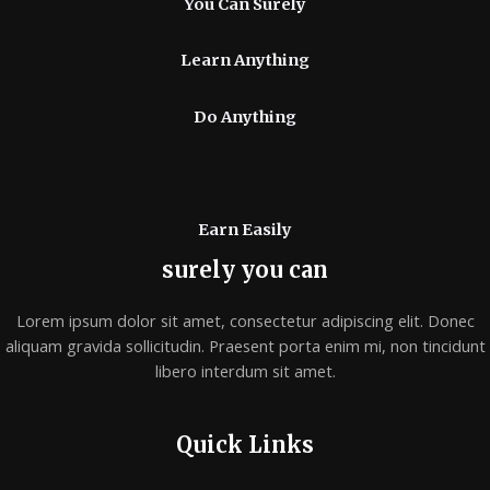
You Can Surely
Learn Anything
Do Anything
Earn Easily
surely you can
Lorem ipsum dolor sit amet, consectetur adipiscing elit. Donec
aliquam gravida sollicitudin. Praesent porta enim mi, non tincidunt
libero interdum sit amet.
Quick Links