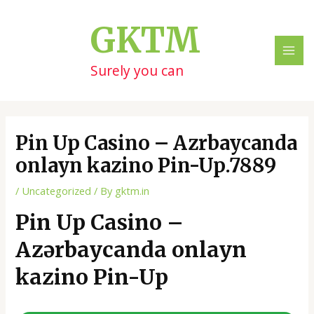
Skip
Post
MAI
to
navigation
GKTM
ME
content
Surely you can
Pin Up Casino – Azrbaycanda
onlayn kazino Pin-Up.7889
/
Uncategorized
/ By
gktm.in
Pin Up Casino –
Azərbaycanda onlayn
kazino Pin-Up