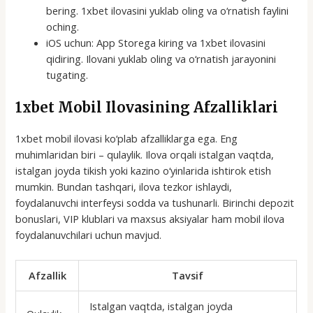
bering. 1xbet ilovasini yuklab oling va o‘rnatish faylini
oching.
iOS uchun: App Storega kiring va 1xbet ilovasini
qidiring. Ilovani yuklab oling va o‘rnatish jarayonini
tugating.
1xbet Mobil Ilovasining Afzalliklari
1xbet mobil ilovasi ko‘plab afzalliklarga ega. Eng
muhimlaridan biri – qulaylik. Ilova orqali istalgan vaqtda,
istalgan joyda tikish yoki kazino o‘yinlarida ishtirok etish
mumkin. Bundan tashqari, ilova tezkor ishlaydi,
foydalanuvchi interfeysi sodda va tushunarli. Birinchi depozit
bonuslari, VIP klublari va maxsus aksiyalar ham mobil ilova
foydalanuvchilari uchun mavjud.
Afzallik
Tavsif
Istalgan vaqtda, istalgan joyda