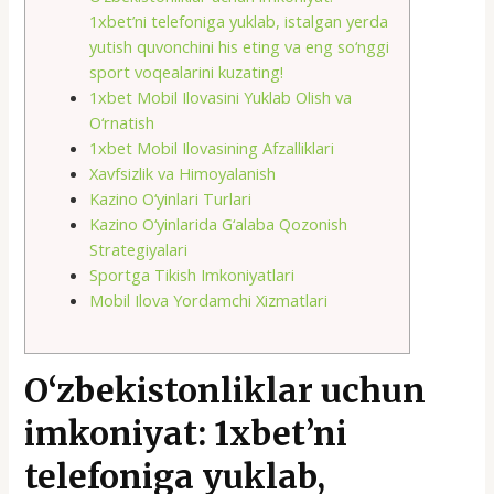
1xbet’ni telefoniga yuklab, istalgan yerda
yutish quvonchini his eting va eng so‘nggi
sport voqealarini kuzating!
1xbet Mobil Ilovasini Yuklab Olish va
O‘rnatish
1xbet Mobil Ilovasining Afzalliklari
Xavfsizlik va Himoyalanish
Kazino O‘yinlari Turlari
Kazino O‘yinlarida G‘alaba Qozonish
Strategiyalari
Sportga Tikish Imkoniyatlari
Mobil Ilova Yordamchi Xizmatlari
O‘zbekistonliklar uchun
imkoniyat: 1xbet’ni
telefoniga yuklab,