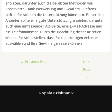
anbieten, darunter auch die beliebten Methoden wie
Kreditkarte, Banküberweisung und E-Wallets. Fünftens
sollten Sie sich um die Unterstützung kümmern. Ein seriöser
Anbieter sollte eine gute Unterstützung anbieten, darunter
auch eine umfassende FAQ-Seite, eine E-Mail-Adresse und
ein Telefonnummer. Durch die Beachtung dieser Kriterien
können Sie sicherstellen, dass Sie den richtigen Anbieter
auswählen und Ihre Gewinne genießen können.
←
Previous Post
Next
Post
→
Gopala Krishnan V