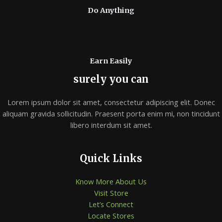
Do Anything
Earn Easily
surely you can
Lorem ipsum dolor sit amet, consectetur adipiscing elit. Donec
aliquam gravida sollicitudin. Praesent porta enim mi, non tincidunt
libero interdum sit amet.
Quick Links
Know More About Us
Visit Store
Let’s Connect
Locate Stores