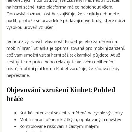
nekonečných možností. Ať jste zkušený hráč nebo nováček
na herní scéně, tato platforma má co nabídnout všem.
Obrovská rozmanitost her zajišťuje, že se nikdy nebudete
nudit, protože se pravidelně přidávají nové tituly, které udrží
vysokou úroveň vzrušení.
Jednou z výrazných vlastností Kinbet je jeho zaměření na
mobilní hraní. Stránka je optimalizovaná pro mobilní zařízení,
což vám umožní vzít si herní zážitek kamkoli půjdete. Ať už
cestujete do práce nebo relaxujete ve svém oblíbeném
místě, mobilní platforma Kinbet zaručuje, že zábava nikdy
nepřestane.
Objevování vzrušení Kinbet: Pohled
hráče
Krátké, intenzivní sezení zaměřená na rychlé výsledky
Mobilní hraní během krátkých, opakovaných návštěv
Kontrolované riskování s častými malými