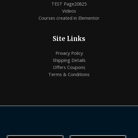
TEST Page20825
Videos
Courses created in Elementor
Site Links
Privacy Policy
Shipping Details
Offers Coupons
Terms & Conditions