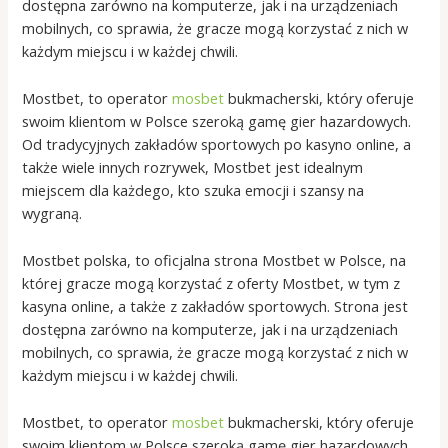
dostępna zarówno na komputerze, jak i na urządzeniach
mobilnych, co sprawia, że gracze mogą korzystać z nich w
każdym miejscu i w każdej chwili.
Mostbet, to operator
mosbet
bukmacherski, który oferuje
swoim klientom w Polsce szeroką gamę gier hazardowych.
Od tradycyjnych zakładów sportowych po kasyno online, a
także wiele innych rozrywek, Mostbet jest idealnym
miejscem dla każdego, kto szuka emocji i szansy na
wygraną.
Mostbet polska, to oficjalna strona Mostbet w Polsce, na
której gracze mogą korzystać z oferty Mostbet, w tym z
kasyna online, a także z zakładów sportowych. Strona jest
dostępna zarówno na komputerze, jak i na urządzeniach
mobilnych, co sprawia, że gracze mogą korzystać z nich w
każdym miejscu i w każdej chwili.
Mostbet, to operator
mosbet
bukmacherski, który oferuje
swoim klientom w Polsce szeroką gamę gier hazardowych.