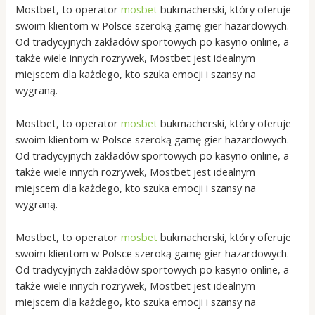
Mostbet, to operator
mosbet
bukmacherski, który oferuje
swoim klientom w Polsce szeroką gamę gier hazardowych.
Od tradycyjnych zakładów sportowych po kasyno online, a
także wiele innych rozrywek, Mostbet jest idealnym
miejscem dla każdego, kto szuka emocji i szansy na
wygraną.
Mostbet, to operator
mosbet
bukmacherski, który oferuje
swoim klientom w Polsce szeroką gamę gier hazardowych.
Od tradycyjnych zakładów sportowych po kasyno online, a
także wiele innych rozrywek, Mostbet jest idealnym
miejscem dla każdego, kto szuka emocji i szansy na
wygraną.
Mostbet, to operator
mosbet
bukmacherski, który oferuje
swoim klientom w Polsce szeroką gamę gier hazardowych.
Od tradycyjnych zakładów sportowych po kasyno online, a
także wiele innych rozrywek, Mostbet jest idealnym
miejscem dla każdego, kto szuka emocji i szansy na