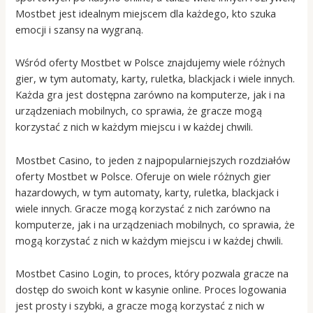
Mostbet jest idealnym miejscem dla każdego, kto szuka
emocji i szansy na wygraną.
Wśród oferty Mostbet w Polsce znajdujemy wiele różnych
gier, w tym automaty, karty, ruletka, blackjack i wiele innych.
Każda gra jest dostępna zarówno na komputerze, jak i na
urządzeniach mobilnych, co sprawia, że gracze mogą
korzystać z nich w każdym miejscu i w każdej chwili.
Mostbet Casino, to jeden z najpopularniejszych rozdziałów
oferty Mostbet w Polsce. Oferuje on wiele różnych gier
hazardowych, w tym automaty, karty, ruletka, blackjack i
wiele innych. Gracze mogą korzystać z nich zarówno na
komputerze, jak i na urządzeniach mobilnych, co sprawia, że
mogą korzystać z nich w każdym miejscu i w każdej chwili.
Mostbet Casino Login, to proces, który pozwala gracze na
dostęp do swoich kont w kasynie online. Proces logowania
jest prosty i szybki, a gracze mogą korzystać z nich w