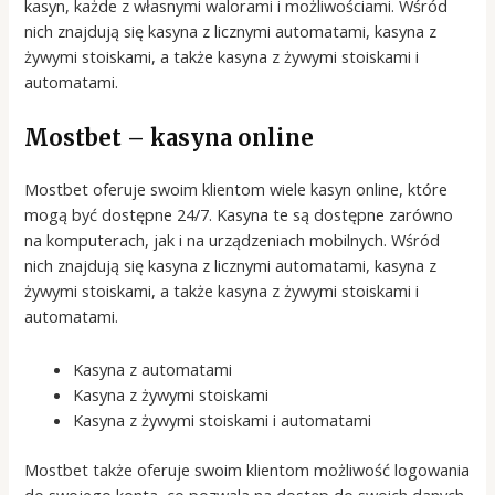
kasyn, każde z własnymi walorami i możliwościami. Wśród
nich znajdują się kasyna z licznymi automatami, kasyna z
żywymi stoiskami, a także kasyna z żywymi stoiskami i
automatami.
Mostbet – kasyna online
Mostbet oferuje swoim klientom wiele kasyn online, które
mogą być dostępne 24/7. Kasyna te są dostępne zarówno
na komputerach, jak i na urządzeniach mobilnych. Wśród
nich znajdują się kasyna z licznymi automatami, kasyna z
żywymi stoiskami, a także kasyna z żywymi stoiskami i
automatami.
Kasyna z automatami
Kasyna z żywymi stoiskami
Kasyna z żywymi stoiskami i automatami
Mostbet także oferuje swoim klientom możliwość logowania
do swojego konta, co pozwala na dostęp do swoich danych