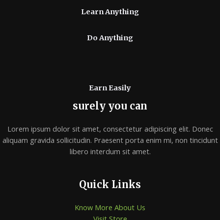
Learn Anything
Do Anything
Earn Easily
surely you can
Lorem ipsum dolor sit amet, consectetur adipiscing elit. Donec
aliquam gravida sollicitudin. Praesent porta enim mi, non tincidunt
libero interdum sit amet.
Quick Links
Know More About Us
Visit Store