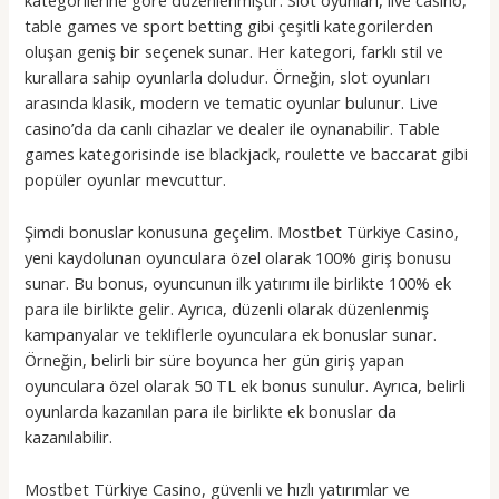
table games ve sport betting gibi çeşitli kategorilerden
oluşan geniş bir seçenek sunar. Her kategori, farklı stil ve
kurallara sahip oyunlarla doludur. Örneğin, slot oyunları
arasında klasik, modern ve tematic oyunlar bulunur. Live
casino’da da canlı cihazlar ve dealer ile oynanabilir. Table
games kategorisinde ise blackjack, roulette ve baccarat gibi
popüler oyunlar mevcuttur.
Şimdi bonuslar konusuna geçelim. Mostbet Türkiye Casino,
yeni kaydolunan oyunculara özel olarak 100% giriş bonusu
sunar. Bu bonus, oyuncunun ilk yatırımı ile birlikte 100% ek
para ile birlikte gelir. Ayrıca, düzenli olarak düzenlenmiş
kampanyalar ve tekliflerle oyunculara ek bonuslar sunar.
Örneğin, belirli bir süre boyunca her gün giriş yapan
oyunculara özel olarak 50 TL ek bonus sunulur. Ayrıca, belirli
oyunlarda kazanılan para ile birlikte ek bonuslar da
kazanılabilir.
Mostbet Türkiye Casino, güvenli ve hızlı yatırımlar ve