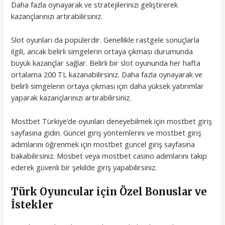
Daha fazla oynayarak ve stratejilerinizi geliştirerek
kazançlarınızı artırabilirsiniz.
Slot oyunları da popülerdir. Genellikle rastgele sonuçlarla
ilgili, ancak belirli simgelerin ortaya çıkması durumunda
büyük kazançlar sağlar. Belirli bir slot oyununda her hafta
ortalama 200 TL kazanabilirsiniz. Daha fazla oynayarak ve
belirli simgelerin ortaya çıkması için daha yüksek yatırımlar
yaparak kazançlarınızı artırabilirsiniz.
Mostbet Türkiye’de oyunları deneyebilmek için mostbet giriş
sayfasına gidin. Güncel giriş yöntemlerini ve mostbet giriş
adımlarını öğrenmek için mostbet güncel giriş sayfasına
bakabilirsiniz. Mosbet veya mostbet casino adımlarını takip
ederek güvenli bir şekilde giriş yapabilirsiniz.
Türk Oyuncular için Özel Bonuslar ve
İstekler