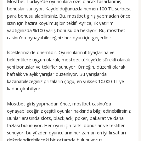
Mostbet Türkiye’de oyunculara özel olarak tasarlanmış
bonuslar sunuyor. Kaydolduğunuzda hemen 100 TL serbest
para bonusu alabilirsiniz. Bu, mostbet giriş yapmadan önce
sizin için hazıra koyulmuş bir teklif. Ayrıca, ilk yatırımı
yaptığınızda %100 yarış bonusu da bekliyor. Bu, mostbet
casino’da oynayabileceğiniz her oyun için geçerlidir.
İstekleriniz de önemlidir. Oyuncuların ihtiyaçlarına ve
beklentilere uygun olarak, mostbet türkiye’de sürekli olarak
yeni bonuslar ve teklifler sunuyor. Örneğin, düzenli olarak
haftalık ve aylık yarışlar düzenliyor. Bu yarışlarda
kazanabileceğiniz prizaların çoğu, en yüksek 10.000 TL’ye
kadar çıkabiliyor.
Mostbet giriş yapmadan önce, mostbet casino’da
oynayabileceğiniz çeşitli oyunlar hakkında bilgi edinebilirsiniz.
Bunlar arasında slots, blackjack, poker, bakarat ve daha
fazlası bulunuyor. Her oyun için farklı bonuslar ve teklifler
sunuyor, bu yüzden oyuncuların her zaman en iyi fırsatları
değerlendirebileceği bir ortamda bulunuyoruz.