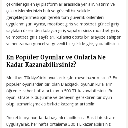
çekimler için en iyi platformlar arasında yer alır. Yatırım ve
çekim işlemlerinizin hızlı ve güvenli bir şekilde
gerçekleştirilmesi için gerekli tüm güvenlik önlemleri
uygulanmıştır. Ayrıca, mostbet giriş ve mostbet güncel giriş
sayfaları üzerinden kolayca giriş yapabilirsiniz. mostbet giriş
ve mostbet giris sayfaları, kullanıcı dostu bir arayüze sahiptir
ve her zaman güncel ve güvenli bir şekilde giriş yapabilirsiniz.
En Popüler Oyunlar ve Onlarla Ne
Kadar Kazanabilirsiniz?
Mostbet Türkiye’deki oyunları keşfetmeye hazır mısınız? En
popüler oyunlardan biri olan Blackjack, oyunun kurallarını
öğrenerek her hafta ortalama 500 TL kazanabilirsiniz. Bu
oyun, stratejik düşünme ve deneyim gerektiren bir oyun
olup, uzmanlaşmakla birlikte kazançlar artabilir.
Roulette oyununda da başarılı olabilirsiniz. Basit bir strateji
uygulayarak, her hafta ortalama 300 TL kazanabilirsiniz.