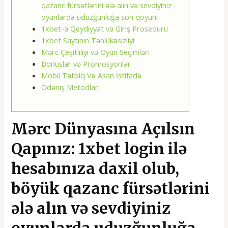
qazanc fürsətlərini ələ alın və sevdiyiniz
oyunlarda uduzğunluğa son qoyun!
1xbet-ə Qeydiyyat və Giriş Proseduru
1xbet Saytının Təhlükəsizliyi
Mərc Çeşitliliyi və Oyun Seçimləri
Bonuslar və Promosyonlar
Mobil Tətbiq Və Asan İstifadə
Ödəniş Metodları
Mərc Dünyasına Açılsın
Qapınız: 1xbet login ilə
hesabınıza daxil olub,
böyük qazanc fürsətlərini
ələ alın və sevdiyiniz