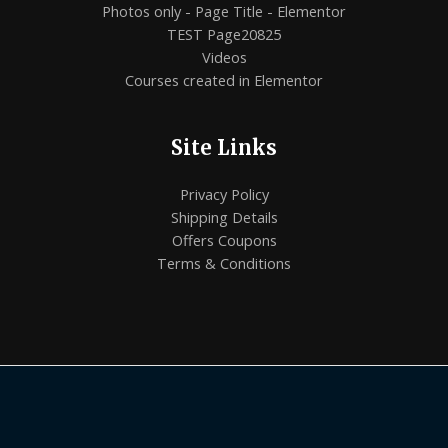
Photos only - Page Title - Elementor
TEST Page20825
Videos
Courses created in Elementor
Site Links
Privacy Policy
Shipping Details
Offers Coupons
Terms & Conditions