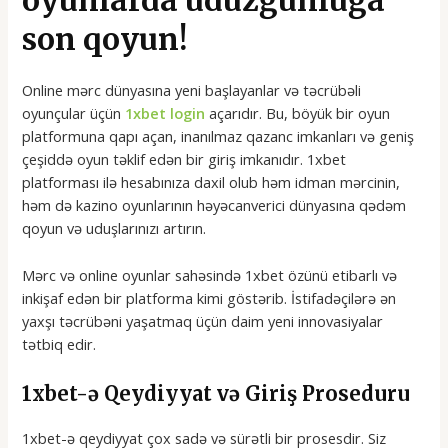
oyunlarda uduzğunluğa
son qoyun!
Online mərc dünyasına yeni başlayanlar və təcrübəli
oyunçular üçün
1xbet login
açarıdır. Bu, böyük bir oyun
platformuna qapı açan, inanılmaz qazanc imkanları və geniş
çeşiddə oyun təklif edən bir giriş imkanıdır. 1xbet
platforması ilə hesabınıza daxil olub həm idman mərcinin,
həm də kazino oyunlarının həyəcanverici dünyasına qədəm
qoyun və uduşlarınızı artırın.
Mərc və online oyunlar sahəsində 1xbet özünü etibarlı və
inkişaf edən bir platforma kimi göstərib. İstifadəçilərə ən
yaxşı təcrübəni yaşatmaq üçün daim yeni innovasiyalar
tətbiq edir.
1xbet-ə Qeydiyyat və Giriş Proseduru
1xbet-ə qeydiyyat çox sadə və sürətli bir prosesdir. Siz