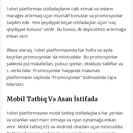
1xbet platforması istifadəçilərini cəlb etmək və onların
marağını artırmaq üçün müxtəlif bonuslar və promosyonlar
təqdim edir. Yeni qeydiyyat keçən istifadəçilər üçün “xəş
qeydiyyat bonusu” verilir. Bu bonus, ilk depozitinizi artırmağa
imkan verir.
Əlavə olaraq, 1xbet platformasında hər həftə və ayda
keçirilən promosyonlar da mövcuddur. Bu promosyonlar
şəklində pul mükafatları, pulsuz spinlər, ekskluziv təkliflər və
s. verilə bilər. Promosyonlar haqqında məlumatı
platformanın saytında “Promosyonlar” bölməsində tapa
bilərsiniz.
Mobil Tətbiq Və Asan İstifadə
1xbet platformasının mobil tətbiqi istifadəçilərə hər yerdən
və istənilən vaxt mərc etməyə və oyun oynamağa imkan
verir. Mobil tətbiq iOS və Android cihazları üçün mövcuddur.