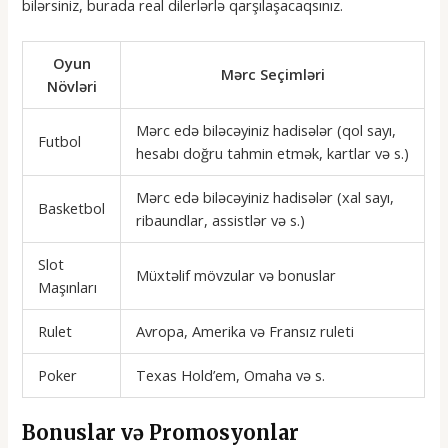
bilərsiniz, burada real dilerlərlə qarşılaşacaqsınız.
Oyun
Mərc Seçimləri
Növləri
Mərc edə biləcəyiniz hadisələr (qol sayı,
Futbol
hesabı doğru tahmin etmək, kartlar və s.)
Mərc edə biləcəyiniz hadisələr (xal sayı,
Basketbol
ribaundlar, assistlər və s.)
Slot
Müxtəlif mövzular və bonuslar
Maşınları
Rulet
Avropa, Amerika və Fransız ruleti
Poker
Texas Hold’em, Omaha və s.
Bonuslar və Promosyonlar