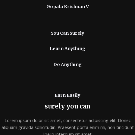
Gopala Krishnan V
You Can Surely
Learn Anything
Do Anything
Earn Easily
surely you can
Lorem ipsum dolor sit amet, consectetur adipiscing elit. Donec
aliquam gravida sollicitudin. Praesent porta enim mi, non tincidunt
libero interdum sit amet.