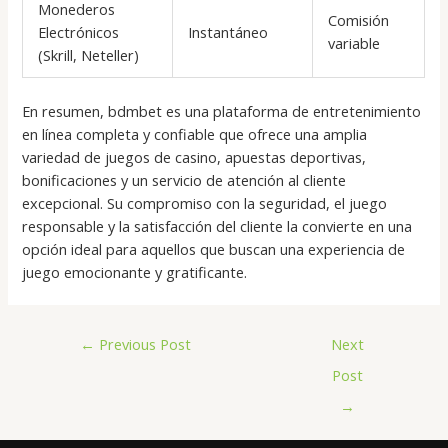
Monederos
Comisión
Electrónicos
Instantáneo
variable
(Skrill, Neteller)
En resumen, bdmbet es una plataforma de entretenimiento
en línea completa y confiable que ofrece una amplia
variedad de juegos de casino, apuestas deportivas,
bonificaciones y un servicio de atención al cliente
excepcional. Su compromiso con la seguridad, el juego
responsable y la satisfacción del cliente la convierte en una
opción ideal para aquellos que buscan una experiencia de
juego emocionante y gratificante.
←
Previous Post
Next
Post
→