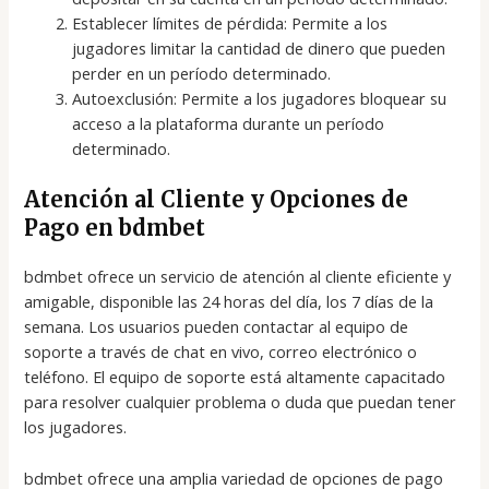
Establecer límites de pérdida: Permite a los
jugadores limitar la cantidad de dinero que pueden
perder en un período determinado.
Autoexclusión: Permite a los jugadores bloquear su
acceso a la plataforma durante un período
determinado.
Atención al Cliente y Opciones de
Pago en bdmbet
bdmbet ofrece un servicio de atención al cliente eficiente y
amigable, disponible las 24 horas del día, los 7 días de la
semana. Los usuarios pueden contactar al equipo de
soporte a través de chat en vivo, correo electrónico o
teléfono. El equipo de soporte está altamente capacitado
para resolver cualquier problema o duda que puedan tener
los jugadores.
bdmbet ofrece una amplia variedad de opciones de pago