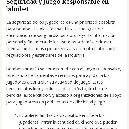
Seguridad y Juego Responsable en
bdmbet
La seguridad de los jugadores es una prioridad absoluta
para bdmbet. La plataforma utiliza tecnologías de
encriptación de vanguardia para proteger la información
personal y financiera de los usuarios. Además, bdmbet
cuenta con licencias que acreditan su cumplimiento con las
regulaciones y estándares de la industria.
bdmbet también se compromete con el juego responsable,
ofreciendo herramientas y recursos para ayudar a los
jugadores a controlar su actividad de juego. Estas
herramientas incluyen límites de depósito, límites de
pérdida, autoexclusión, y acceso a organizaciones de apoyo
para jugadores con problemas de adicción al juego.
Establecer límites de depósito: Permite a los
jugadores limitar la cantidad de dinero que pueden
depositar en su cuenta en un período determinado.