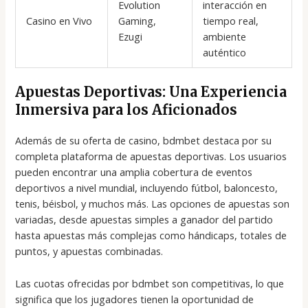
Evolution
interacción en
Casino en Vivo
Gaming,
tiempo real,
Ezugi
ambiente
auténtico
Apuestas Deportivas: Una Experiencia
Inmersiva para los Aficionados
Además de su oferta de casino, bdmbet destaca por su
completa plataforma de apuestas deportivas. Los usuarios
pueden encontrar una amplia cobertura de eventos
deportivos a nivel mundial, incluyendo fútbol, baloncesto,
tenis, béisbol, y muchos más. Las opciones de apuestas son
variadas, desde apuestas simples a ganador del partido
hasta apuestas más complejas como hándicaps, totales de
puntos, y apuestas combinadas.
Las cuotas ofrecidas por bdmbet son competitivas, lo que
significa que los jugadores tienen la oportunidad de