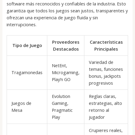
software más reconocidos y confiables de la industria. Esto
garantiza que todos los juegos sean justos, transparentes y
ofrezcan una experiencia de juego fluida y sin
interrupciones.
Proveedores
Características
Tipo de Juego
Destacados
Principales
Variedad de
NetEnt,
temas, funciones
Tragamonedas
Microgaming,
bonus, jackpots
Play’n GO
progresivos
Evolution
Reglas claras,
Juegos de
Gaming,
estrategias, alto
Mesa
Pragmatic
retorno al
Play
jugador
Crupieres reales,