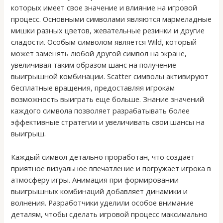
которых имеет свое значение и влияние на игровой
процесс. Основными символами являются мармеладные
мишки разных цветов, жевательные резинки и другие
сладости. Особым символом является Wild, который
может заменять любой другой символ на экране,
увеличивая таким образом шанс на получение
выигрышной комбинации. Scatter символы активируют
бесплатные вращения, предоставляя игрокам
возможность выиграть еще больше. Знание значений
каждого символа позволяет разрабатывать более
эффективные стратегии и увеличивать свои шансы на
выигрыш.
Каждый символ детально проработан, что создаёт
приятное визуальное впечатление и погружает игрока в
атмосферу игры. Анимация при формировании
выигрышных комбинаций добавляет динамики и
волнения. Разработчики уделили особое внимание
деталям, чтобы сделать игровой процесс максимально