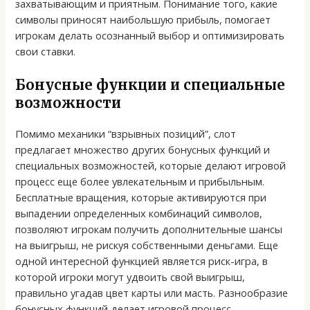
захватывающим и приятным. Понимание того, какие
символы приносят наибольшую прибыль, помогает
игрокам делать осознанный выбор и оптимизировать
свои ставки.
Бонусные функции и специальные
возможности
Помимо механики “взрывных позиций”, слот
предлагает множество других бонусных функций и
специальных возможностей, которые делают игровой
процесс еще более увлекательным и прибыльным.
Бесплатные вращения, которые активируются при
выпадении определенных комбинаций символов,
позволяют игрокам получить дополнительные шансы
на выигрыш, не рискуя собственными деньгами. Еще
одной интересной функцией является риск-игра, в
которой игроки могут удвоить свой выигрыш,
правильно угадав цвет карты или масть. Разнообразие
бонусных функций делает игровой процесс