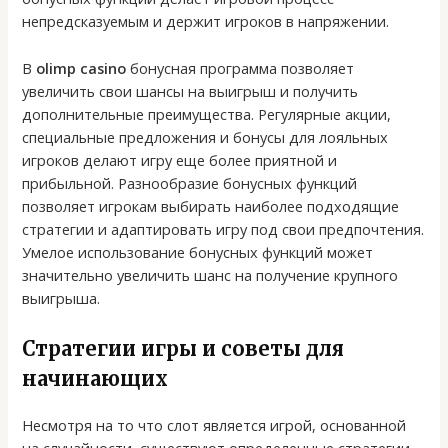
непредсказуемым и держит игроков в напряжении.
В
olimp casino
бонусная программа позволяет
увеличить свои шансы на выигрыш и получить
дополнительные преимущества. Регулярные акции,
специальные предложения и бонусы для лояльных
игроков делают игру еще более приятной и
прибыльной. Разнообразие бонусных функций
позволяет игрокам выбирать наиболее подходящие
стратегии и адаптировать игру под свои предпочтения.
Умелое использование бонусных функций может
значительно увеличить шанс на получение крупного
выигрыша.
Стратегии игры и советы для
начинающих
Несмотря на то что слот является игрой, основанной