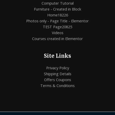
Computer Tutorial
Furniture - Created in Block
Home18226
Photos only - Page Title - Elementor
TEST Page20825
Videos
Courses created in Elementor
Site Links
Privacy Policy
Shipping Details
Offers Coupons
Terms & Conditions