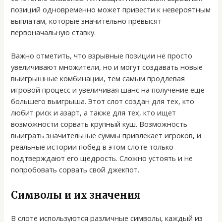
позиций одновременно может привести к невероятным
выплатам, которые значительно превысят
первоначальную ставку.
Важно отметить, что взрывные позиции не просто
увеличивают множители, но и могут создавать новые
выигрышные комбинации, тем самым продлевая
игровой процесс и увеличивая шанс на получение еще
большего выигрыша. Этот слот создан для тех, кто
любит риск и азарт, а также для тех, кто ищет
возможности сорвать крупный куш. Возможность
выиграть значительные суммы привлекает игроков, и
реальные истории побед в этом слоте только
подтверждают его щедрость. Сложно устоять и не
попробовать сорвать свой джекпот.
Символы и их значения
В слоте используются различные символы, каждый из