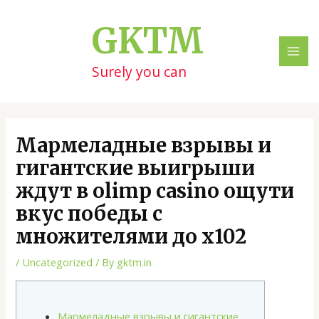
Skip
Post
MAI
to
navigation
GKTM
ME
content
Surely you can
Мармеладные взрывы и
гигантские выигрыши
ждут в olimp casino ощути
вкус победы с
множителями до x102
/
Uncategorized
/ By
gktm.in
Мармеладные взрывы и гигантские