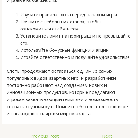
игровые возможности.
Изучите правила слота перед началом игры.
Начните с небольших ставок, чтобы
ознакомиться с геймплеем.
Установите лимит на проигрыш и не превышайте
его.
Используйте бонусные функции и акции.
Играйте ответственно и получайте удовольствие.
Слоты продолжают оставаться одним из самых
популярных видов азартных игр, и разработчики
постоянно работают над созданием новых и
инновационных продуктов, которые предлагают
игрокам захватывающий геймплей и возможность
сорвать крупный куш. Помните об ответственной игре
и наслаждайтесь ярким миром азарта!
←
Previous Post
Next