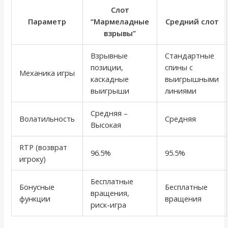
Слот
Параметр
“Мармеладные
Средний слот
взрывы”
Взрывные
Стандартные
позиции,
спины с
Механика игры
каскадные
выигрышными
выигрыши
линиями
Средняя –
Волатильность
Средняя
Высокая
RTP (возврат
96.5%
95.5%
игроку)
Бесплатные
Бонусные
Бесплатные
вращения,
функции
вращения
риск-игра