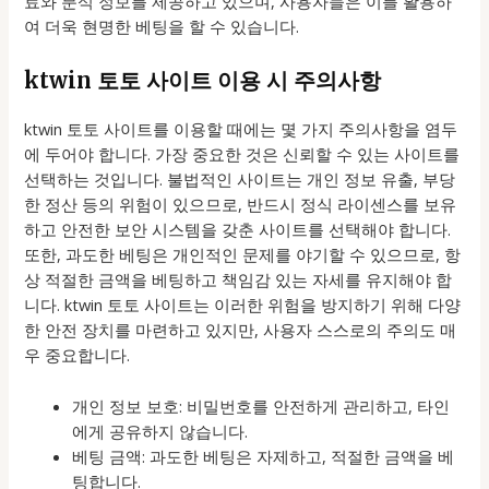
료와 분석 정보를 제공하고 있으며, 사용자들은 이를 활용하
여 더욱 현명한 베팅을 할 수 있습니다.
ktwin 토토 사이트 이용 시 주의사항
ktwin 토토 사이트를 이용할 때에는 몇 가지 주의사항을 염두
에 두어야 합니다. 가장 중요한 것은 신뢰할 수 있는 사이트를
선택하는 것입니다. 불법적인 사이트는 개인 정보 유출, 부당
한 정산 등의 위험이 있으므로, 반드시 정식 라이센스를 보유
하고 안전한 보안 시스템을 갖춘 사이트를 선택해야 합니다.
또한, 과도한 베팅은 개인적인 문제를 야기할 수 있으므로, 항
상 적절한 금액을 베팅하고 책임감 있는 자세를 유지해야 합
니다. ktwin 토토 사이트는 이러한 위험을 방지하기 위해 다양
한 안전 장치를 마련하고 있지만, 사용자 스스로의 주의도 매
우 중요합니다.
개인 정보 보호: 비밀번호를 안전하게 관리하고, 타인
에게 공유하지 않습니다.
베팅 금액: 과도한 베팅은 자제하고, 적절한 금액을 베
팅합니다.