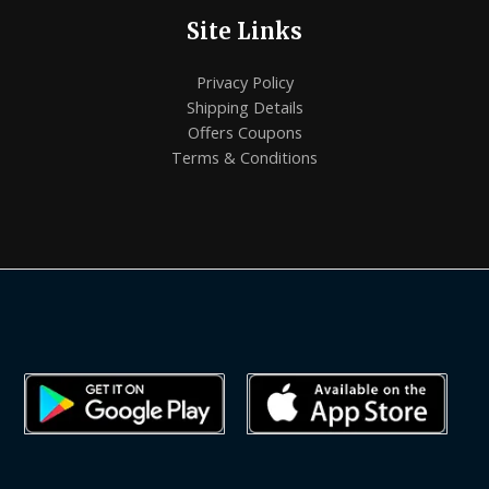
Site Links
Privacy Policy
Shipping Details
Offers Coupons
Terms & Conditions