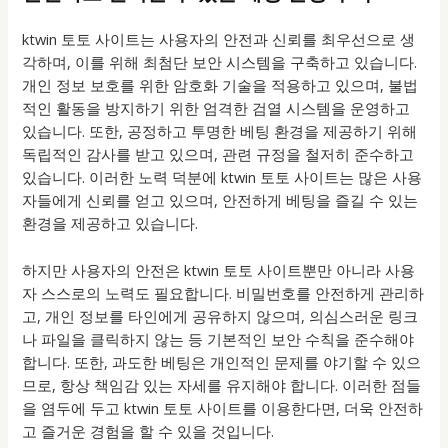
ktwin 토토 사이트는 사용자의 안전과 신뢰를 최우선으로 생
각하며, 이를 위해 최첨단 보안 시스템을 구축하고 있습니다.
개인 정보 보호를 위한 암호화 기술을 적용하고 있으며, 불법
적인 활동을 방지하기 위한 엄격한 검열 시스템을 운영하고
있습니다. 또한, 공정하고 투명한 베팅 환경을 제공하기 위해
독립적인 감사를 받고 있으며, 관련 규정을 철저히 준수하고
있습니다. 이러한 노력 덕분에 ktwin 토토 사이트는 많은 사용
자들에게 신뢰를 얻고 있으며, 안전하게 베팅을 즐길 수 있는
환경을 제공하고 있습니다.
하지만 사용자의 안전은 ktwin 토토 사이트뿐만 아니라 사용
자 스스로의 노력도 필요합니다. 비밀번호를 안전하게 관리하
고, 개인 정보를 타인에게 공유하지 않으며, 의심스러운 링크
나 파일을 클릭하지 않는 등 기본적인 보안 수칙을 준수해야
합니다. 또한, 과도한 베팅은 개인적인 문제를 야기할 수 있으
므로, 항상 책임감 있는 자세를 유지해야 합니다. 이러한 점들
을 염두에 두고 ktwin 토토 사이트를 이용한다면, 더욱 안전하
고 즐거운 경험을 할 수 있을 것입니다.