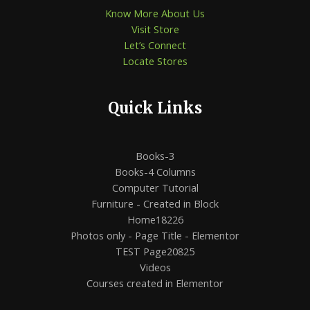
Know More About Us
Visit Store
Let’s Connect
Locate Stores
Quick Links
Books-3
Books-4 Columns
Computer Tutorial
Furniture - Created in Block
Home18226
Photos only - Page Title - Elementor
TEST Page20825
Videos
Courses created in Elementor