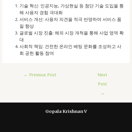
기술 혁신: 인공지능, 가상현실 등 첨단 기술 도입을 통
해 사용자 경험 극대화
서비스 개선: 사용자 의견을 적극 반영하여 서비스 품
질 향상
글로벌 시장 진출: 해외 시장 개척을 통해 사업 영역 확
대
사회적 책임: 건전한 온라인 베팅 문화를 조성하고 사
회 공헌 활동 참여
←
Previous Post
Next
Post
→
Gopala Krishnan V