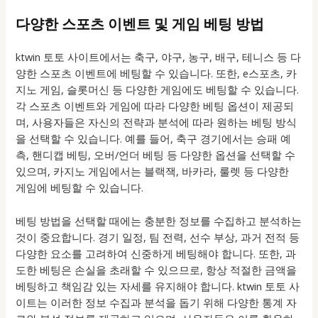
다양한 스포츠 이벤트 및 게임 베팅 방법
ktwin 토토 사이트에서는 축구, 야구, 농구, 배구, 테니스 등 다
양한 스포츠 이벤트에 베팅할 수 있습니다. 또한, e스포츠, 카
지노 게임, 슬롯머신 등 다양한 게임에도 베팅할 수 있습니다.
각 스포츠 이벤트와 게임에 따라 다양한 베팅 옵션이 제공되
며, 사용자들은 자신의 전략과 분석에 따라 원하는 베팅 방식
을 선택할 수 있습니다. 예를 들어, 축구 경기에서는 승패 예
측, 핸디캡 베팅, 오버/언더 베팅 등 다양한 옵션을 선택할 수
있으며, 카지노 게임에서는 블랙잭, 바카라, 룰렛 등 다양한
게임에 베팅할 수 있습니다.
베팅 방법을 선택할 때에는 충분한 정보를 수집하고 분석하는
것이 중요합니다. 경기 일정, 팀 전력, 선수 부상, 과거 전적 등
다양한 요소를 고려하여 신중하게 베팅해야 합니다. 또한, 과
도한 베팅은 손실을 초래할 수 있으므로, 항상 적절한 금액을
베팅하고 책임감 있는 자세를 유지해야 합니다. ktwin 토토 사
이트는 이러한 정보 수집과 분석을 돕기 위해 다양한 통계 자