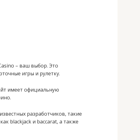
asino – ваш выбор. Это
рточные игры и рулетку.
 Сайт имеет официальную
ино.
 известных разработчиков, такие
ак blackjack и baccarat, а также