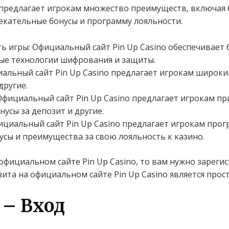
 предлагает игрокам множество преимуществ, включая 
лекательные бонусы и программу лояльности.
ь игры: Официальный сайт Pin Up Casino обеспечивает
ные технологии шифрования и защиты.
альный сайт Pin Up Casino предлагает игрокам широкий
другие.
фициальный сайт Pin Up Casino предлагает игрокам п
усы за депозит и другие.
циальный сайт Pin Up Casino предлагает игрокам прог
усы и преимущества за свою лояльность к казино.
 официальном сайте Pin Up Casino, то вам нужно зареги
ита на официальном сайте Pin Up Casino является прос
 – Вход