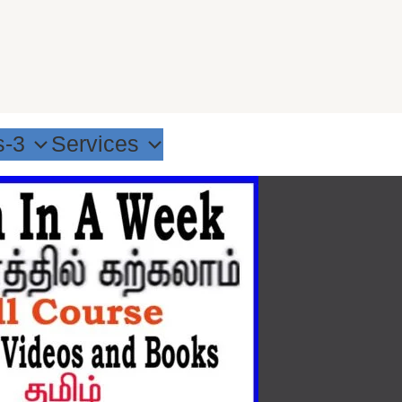
s-3
Services