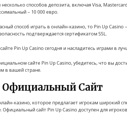
 несколько способов депозита, включая Visa, Mastercard,
ксимальный – 10 000 евро.
сный способ играть в онлайн-казино, то Pin Up Casino 
зопасность подтверждается сертификатом SSL.
айте Pin Up Casino сегодня и насладитесь играми в луч
циальном сайте Pin Up Casino, убедитесь, что вы дости
м в вашей стране.
 – Официальный Сайт
онлайн-казино, которое предлагает игрокам широкий спе
е. Официальный сайт Pin Up Casino доступен для игроков