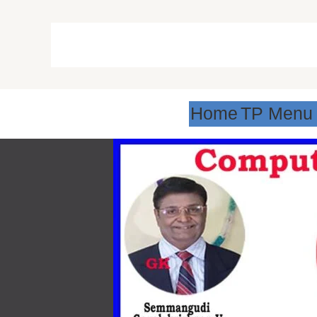
Skip
Post
to
navigation
content
Home
TP Menu