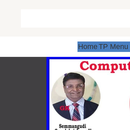
Skip
Post
to
navigation
content
Home
TP Menu