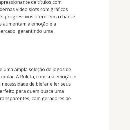
mpressionante de títulos com
dernas video slots com gráficos
ots progressivos oferecem a chance
res aumentam a emoção e a
 mercado, garantindo uma
ce uma ampla seleção de jogos de
popular. A Roleta, com sua emoção e
 necessidade de blefar e ler seus
 perfeito para quem busca uma
 transparentes, com geradores de