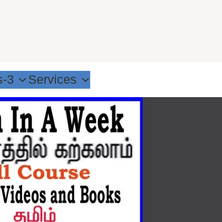
s-3
Services