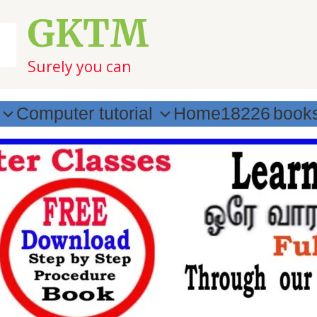
GKTM
Surely you can
Computer tutorial
Home18226
book