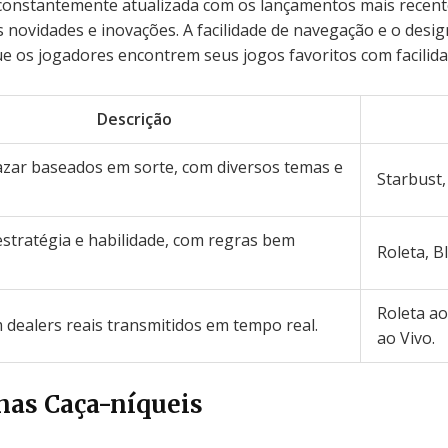
 constantemente atualizada com os lançamentos mais recente
novidades e inovações. A facilidade de navegação e o design
e os jogadores encontrem seus jogos favoritos com facilida
Descrição
azar baseados em sorte, com diversos temas e
Starbust
estratégia e habilidade, com regras bem
Roleta, B
Roleta ao
 dealers reais transmitidos em tempo real.
ao Vivo.
nas Caça-níqueis