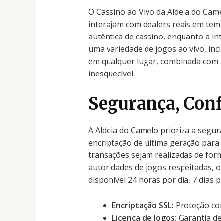
O Cassino ao Vivo da Aldeia do Came
interajam com dealers reais em temp
autêntica de cassino, enquanto a in
uma variedade de jogos ao vivo, incl
em qualquer lugar, combinada com a
inesquecível.
Segurança, Conf
A Aldeia do Camelo prioriza a segur
encriptação de última geração para
transações sejam realizadas de form
autoridades de jogos respeitadas, o
disponível 24 horas por dia, 7 dias
Encriptação SSL:
Proteção con
Licença de Jogos:
Garantia de 