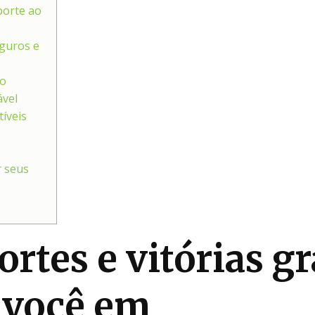
porte ao
guros e
do
ável
íveis
r seus
rtes e vitórias g
 você em