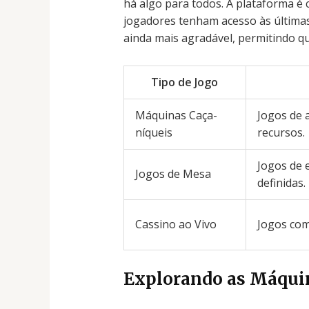
há algo para todos. A plataforma é
jogadores tenham acesso às últimas 
ainda mais agradável, permitindo qu
Tipo de Jogo
Máquinas Caça-
Jogos de 
níqueis
recursos.
Jogos de 
Jogos de Mesa
definidas.
Cassino ao Vivo
Jogos com
Explorando as Máqui