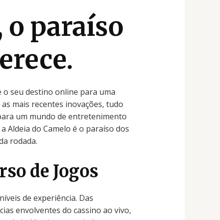
 o paraíso
erece.
 o seu destino online para uma
 as mais recentes inovações, tudo
 para um mundo de entretenimento
 a Aldeia do Camelo é o paraíso dos
da rodada.
rso de Jogos
níveis de experiência. Das
ias envolventes do cassino ao vivo,