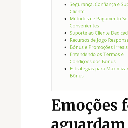
Segurança, Confiança e Su
Cliente
Métodos de Pagamento Se
Convenientes
Suporte ao Cliente Dedica
Recursos de Jogo Respons
Bônus e Promoções Irresist
Entendendo os Termos e
Condições dos Bônus
Estratégias para Maximiza
Bônus
Emoções fo
aguardam