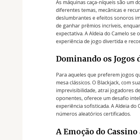
As máquinas caça-níqueis são um do
diferentes temas, mecânicas e recur
deslumbrantes e efeitos sonoros im
de ganhar prêmios incríveis, enqua
expectativa. A Aldeia do Camelo se
experiência de jogo divertida e re
Dominando os Jogos 
Para aqueles que preferem jogos qu
mesa clássicos. O Blackjack, com s
imprevisibilidade, atrai jogadores d
oponentes, oferece um desafio intel
experiência sofisticada. A Aldeia d
números aleatórios certificados.
A Emoção do Cassino 