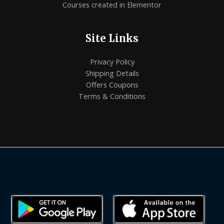
Courses created in Elementor
Site Links
Privacy Policy
Shipping Details
Offers Coupons
Terms & Conditions