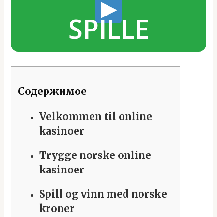
SPILLE
Содержимое
Velkommen til online
kasinoer
Trygge norske online
kasinoer
Spill og vinn med norske
kroner