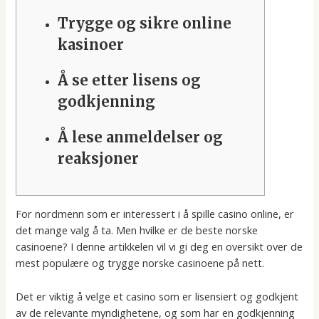
Trygge og sikre online
kasinoer
Å se etter lisens og
godkjenning
Å lese anmeldelser og
reaksjoner
For nordmenn som er interessert i å spille casino online, er
det mange valg å ta. Men hvilke er de beste norske
casinoene? I denne artikkelen vil vi gi deg en oversikt over de
mest populære og trygge norske casinoene på nett.
Det er viktig å velge et casino som er lisensiert og godkjent
av de relevante myndighetene, og som har en godkjenning