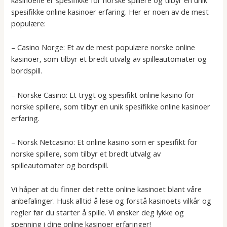
kasinoene er spesifikke for norske spillere og tilbyr en unik
spesifikke online kasinoer erfaring. Her er noen av de mest
populære:
– Casino Norge: Et av de mest populære norske online
kasinoer, som tilbyr et bredt utvalg av spilleautomater og
bordspill.
– Norske Casino: Et trygt og spesifikt online kasino for
norske spillere, som tilbyr en unik spesifikke online kasinoer
erfaring.
– Norsk Netcasino: Et online kasino som er spesifikt for
norske spillere, som tilbyr et bredt utvalg av
spilleautomater og bordspill.
Vi håper at du finner det rette online kasinoet blant våre
anbefalinger. Husk alltid å lese og forstå kasinoets vilkår og
regler før du starter å spille. Vi ønsker deg lykke og
spenning i dine online kasinoer erfaringer!