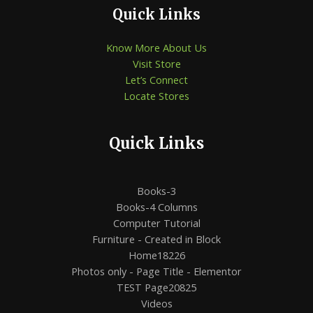
Quick Links
Know More About Us
Visit Store
Let’s Connect
Locate Stores
Quick Links
Books-3
Books-4 Columns
Computer Tutorial
Furniture - Created in Block
Home18226
Photos only - Page Title - Elementor
TEST Page20825
Videos