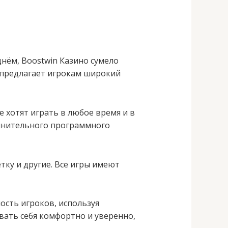
нём, Boostwin Казино сумело
е предлагает игрокам широкий
 хотят играть в любое время и в
олнительного программного
тку и другие. Все игры имеют
ость игроков, используя
вать себя комфортно и уверенно,