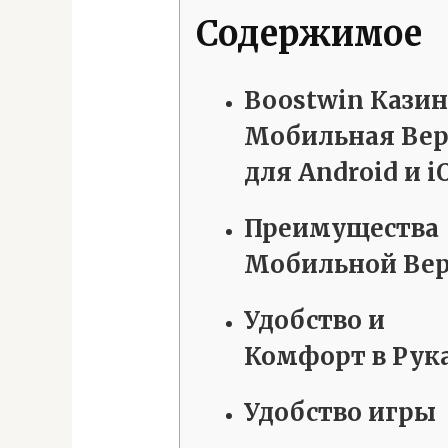
Содержимое
Boostwin Казин
Мобильная Вер
для Android и i
Преимущества
Мобильной Ве
Удобство и
Комфорт в Рук
Удобство игры