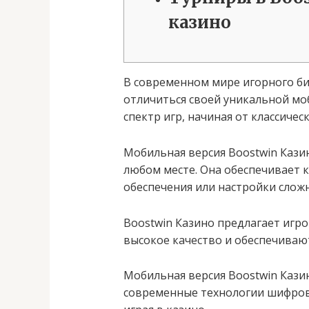
казино
В современном мире игорного биз
отличиться своей уникальной моб
спектр игр, начиная от классиче
Мобильная версия Boostwin Казин
любом месте. Она обеспечивает 
обеспечения или настройки слож
Boostwin Казино предлагает игро
высокое качество и обеспечиваю
Мобильная версия Boostwin Кази
современные технологии шифрова