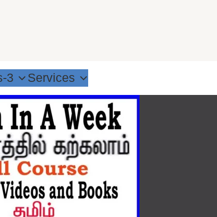
s-3
Services