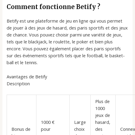
Comment fonctionne Betify ?
Betify est une plateforme de jeu en ligne qui vous permet
de jouer à des jeux de hasard, des paris sportifs et des jeux
de chance. Vous pouvez choisir parmi une variété de jeux,
tels que le blackjack, le roulette, le poker et bien plus
encore. Vous pouvez également placer des paris sportifs
sur des événements sportifs tels que le football, le basket-
ball et le tennis.
Avantages de Betify
Description
Plus de
1000
jeux de
1000 €
Large
hasard,
Bonus de
pour
choix
des
Connex