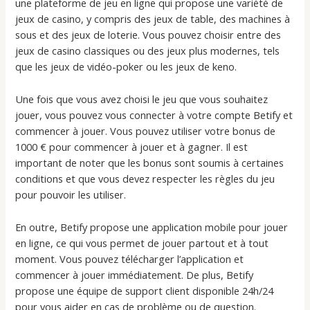
une plateforme de jeu en ligne qui propose une variété de
jeux de casino, y compris des jeux de table, des machines à
sous et des jeux de loterie. Vous pouvez choisir entre des
jeux de casino classiques ou des jeux plus modernes, tels
que les jeux de vidéo-poker ou les jeux de keno.
Une fois que vous avez choisi le jeu que vous souhaitez
jouer, vous pouvez vous connecter à votre compte Betify et
commencer à jouer. Vous pouvez utiliser votre bonus de
1000 € pour commencer à jouer et à gagner. Il est
important de noter que les bonus sont soumis à certaines
conditions et que vous devez respecter les règles du jeu
pour pouvoir les utiliser.
En outre, Betify propose une application mobile pour jouer
en ligne, ce qui vous permet de jouer partout et à tout
moment. Vous pouvez télécharger l’application et
commencer à jouer immédiatement. De plus, Betify
propose une équipe de support client disponible 24h/24
pour vous aider en cas de problème ou de question.