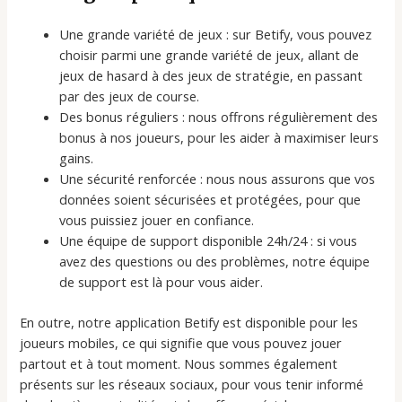
Une grande variété de jeux : sur Betify, vous pouvez
choisir parmi une grande variété de jeux, allant de
jeux de hasard à des jeux de stratégie, en passant
par des jeux de course.
Des bonus réguliers : nous offrons régulièrement des
bonus à nos joueurs, pour les aider à maximiser leurs
gains.
Une sécurité renforcée : nous nous assurons que vos
données soient sécurisées et protégées, pour que
vous puissiez jouer en confiance.
Une équipe de support disponible 24h/24 : si vous
avez des questions ou des problèmes, notre équipe
de support est là pour vous aider.
En outre, notre application Betify est disponible pour les
joueurs mobiles, ce qui signifie que vous pouvez jouer
partout et à tout moment. Nous sommes également
présents sur les réseaux sociaux, pour vous tenir informé