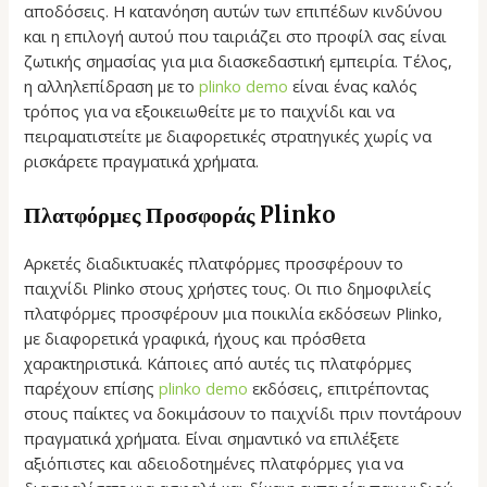
αποδόσεις. Η κατανόηση αυτών των επιπέδων κινδύνου
και η επιλογή αυτού που ταιριάζει στο προφίλ σας είναι
ζωτικής σημασίας για μια διασκεδαστική εμπειρία. Τέλος,
η αλληλεπίδραση με το
plinko demo
είναι ένας καλός
τρόπος για να εξοικειωθείτε με το παιχνίδι και να
πειραματιστείτε με διαφορετικές στρατηγικές χωρίς να
ρισκάρετε πραγματικά χρήματα.
Πλατφόρμες Προσφοράς Plinko
Αρκετές διαδικτυακές πλατφόρμες προσφέρουν το
παιχνίδι Plinko στους χρήστες τους. Οι πιο δημοφιλείς
πλατφόρμες προσφέρουν μια ποικιλία εκδόσεων Plinko,
με διαφορετικά γραφικά, ήχους και πρόσθετα
χαρακτηριστικά. Κάποιες από αυτές τις πλατφόρμες
παρέχουν επίσης
plinko demo
εκδόσεις, επιτρέποντας
στους παίκτες να δοκιμάσουν το παιχνίδι πριν ποντάρουν
πραγματικά χρήματα. Είναι σημαντικό να επιλέξετε
αξιόπιστες και αδειοδοτημένες πλατφόρμες για να