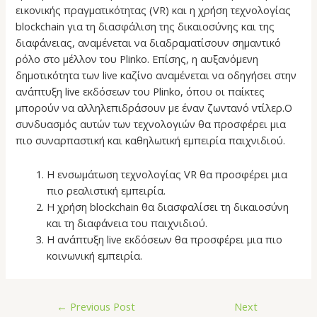
εικονικής πραγματικότητας (VR) και η χρήση τεχνολογίας
blockchain για τη διασφάλιση της δικαιοσύνης και της
διαφάνειας, αναμένεται να διαδραματίσουν σημαντικό
ρόλο στο μέλλον του Plinko. Επίσης, η αυξανόμενη
δημοτικότητα των live καζίνο αναμένεται να οδηγήσει στην
ανάπτυξη live εκδόσεων του Plinko, όπου οι παίκτες
μπορούν να αλληλεπιδράσουν με έναν ζωντανό ντίλερ.Ο
συνδυασμός αυτών των τεχνολογιών θα προσφέρει μια
πιο συναρπαστική και καθηλωτική εμπειρία παιχνιδιού.
Η ενσωμάτωση τεχνολογίας VR θα προσφέρει μια
πιο ρεαλιστική εμπειρία.
Η χρήση blockchain θα διασφαλίσει τη δικαιοσύνη
και τη διαφάνεια του παιχνιδιού.
Η ανάπτυξη live εκδόσεων θα προσφέρει μια πιο
κοινωνική εμπειρία.
←
Previous Post
Next