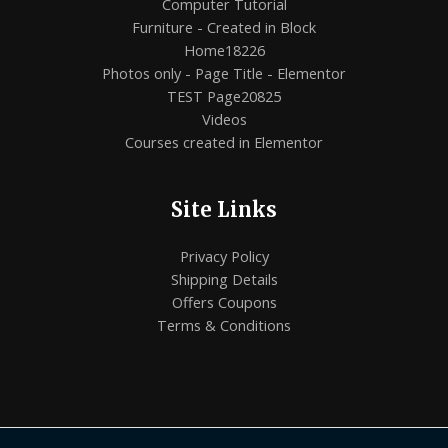
Computer Tutorial
Furniture - Created in Block
Home18226
Photos only - Page Title - Elementor
TEST Page20825
Videos
Courses created in Elementor
Site Links
Privacy Policy
Shipping Details
Offers Coupons
Terms & Conditions