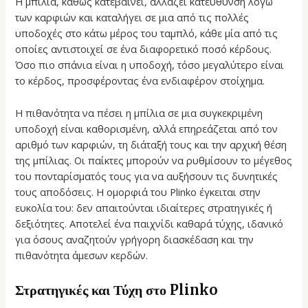
Η μπίλια, καθώς κατεβαίνει, αλλάζει κατεύθυνση λόγω
των καρφιών και καταλήγει σε μια από τις πολλές
υποδοχές στο κάτω μέρος του ταμπλό, κάθε μία από τις
οποίες αντιστοιχεί σε ένα διαφορετικό ποσό κέρδους.
Όσο πιο σπάνια είναι η υποδοχή, τόσο μεγαλύτερο είναι
το κέρδος, προσφέροντας ένα ενδιαφέρον στοίχημα.
Η πιθανότητα να πέσει η μπίλια σε μια συγκεκριμένη
υποδοχή είναι καθορισμένη, αλλά επηρεάζεται από τον
αριθμό των καρφιών, τη διάταξή τους και την αρχική θέση
της μπίλιας. Οι παίκτες μπορούν να ρυθμίσουν το μέγεθος
του πονταρίσματός τους για να αυξήσουν τις δυνητικές
τους αποδόσεις. Η ομορφιά του Plinko έγκειται στην
ευκολία του: δεν απαιτούνται ιδιαίτερες στρατηγικές ή
δεξιότητες. Αποτελεί ένα παιχνίδι καθαρά τύχης, ιδανικό
για όσους αναζητούν γρήγορη διασκέδαση και την
πιθανότητα άμεσων κερδών.
Στρατηγικές και Τύχη στο Plinko