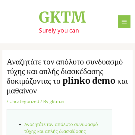
Skip
Post
MAI
to
navigation
GKTM
ME
content
Surely you can
Αναζητάτε τον απόλυτο συνδυασμό
τύχης και απλής διασκέδασης
δοκιμάζοντας το plinko demo και
μαθαίνον
/
Uncategorized
/ By
gktm.in
Αναζητάτε τον απόλυτο συνδυασμό
τύχης και απλής διασκέδασης