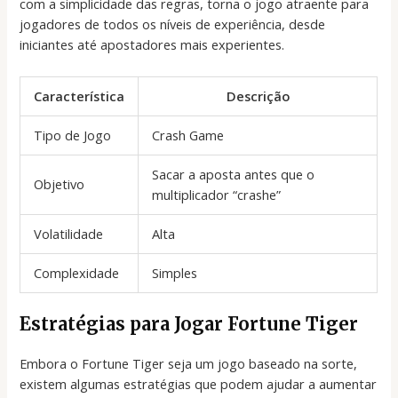
com a simplicidade das regras, torna o jogo atraente para
jogadores de todos os níveis de experiência, desde
iniciantes até apostadores mais experientes.
Característica
Descrição
Tipo de Jogo
Crash Game
Sacar a aposta antes que o
Objetivo
multiplicador “crashe”
Volatilidade
Alta
Complexidade
Simples
Estratégias para Jogar Fortune Tiger
Embora o Fortune Tiger seja um jogo baseado na sorte,
existem algumas estratégias que podem ajudar a aumentar