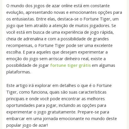
O mundo dos jogos de azar online está em constante
evolução, apresentando novas e emocionantes opções para
os entusiastas. Entre elas, destaca-se o Fortune Tiger, um
jogo que tem atraído a atenção de muitos jogadores. Se
você está em busca de uma experiência de jogo rápida,
cheia de adrenalina e com a possibilidade de grandes
recompensas, o Fortune Tiger pode ser uma excelente
escolha. E para aqueles que desejam experimentar a
emoção do jogo sem arriscar dinheiro real, existe a
possibilidade de jogar
fortune tiger grátis
em algumas
plataformas.
Este artigo irá explorar em detalhes o que é o Fortune
Tiger, como funciona, quais são suas características
principais e onde você pode encontrar as melhores
oportunidades para jogar, incluindo as opções para
experimentar o jogo gratuitamente. Prepare-se para
embarcar em uma jornada emocionante no mundo deste
popular jogo de azar!