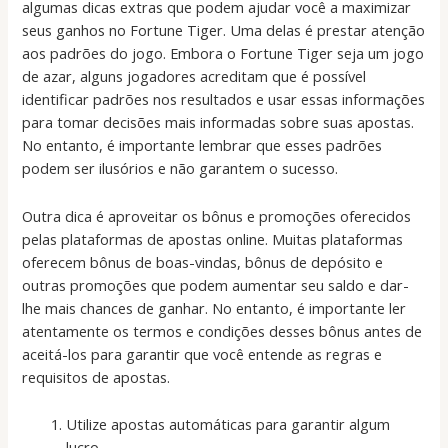
algumas dicas extras que podem ajudar você a maximizar
seus ganhos no Fortune Tiger. Uma delas é prestar atenção
aos padrões do jogo. Embora o Fortune Tiger seja um jogo
de azar, alguns jogadores acreditam que é possível
identificar padrões nos resultados e usar essas informações
para tomar decisões mais informadas sobre suas apostas.
No entanto, é importante lembrar que esses padrões
podem ser ilusórios e não garantem o sucesso.
Outra dica é aproveitar os bônus e promoções oferecidos
pelas plataformas de apostas online. Muitas plataformas
oferecem bônus de boas-vindas, bônus de depósito e
outras promoções que podem aumentar seu saldo e dar-
lhe mais chances de ganhar. No entanto, é importante ler
atentamente os termos e condições desses bônus antes de
aceitá-los para garantir que você entende as regras e
requisitos de apostas.
Utilize apostas automáticas para garantir algum
lucro.