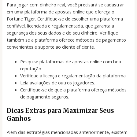
Para jogar com dinheiro real, você precisará se cadastrar
em uma plataforma de apostas online que ofereça o
Fortune Tiger. Certifique-se de escolher uma plataforma
confiável, licenciada e regulamentada, que garanta a
segurança dos seus dados e do seu dinheiro. Verifique
também se a plataforma oferece métodos de pagamento
convenientes e suporte ao cliente eficiente.
Pesquise plataformas de apostas online com boa
reputação.
Verifique a licença e regulamentação da plataforma.
Leia avaliações de outros jogadores.
Certifique-se de que a plataforma ofereça métodos
de pagamento seguros.
Dicas Extras para Maximizar Seus
Ganhos
Além das estratégias mencionadas anteriormente, existem