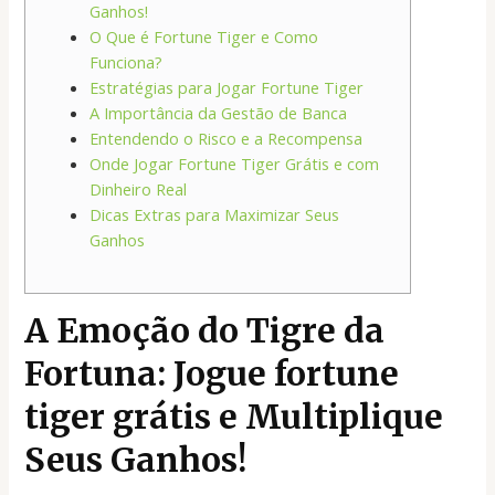
Ganhos!
O Que é Fortune Tiger e Como
Funciona?
Estratégias para Jogar Fortune Tiger
A Importância da Gestão de Banca
Entendendo o Risco e a Recompensa
Onde Jogar Fortune Tiger Grátis e com
Dinheiro Real
Dicas Extras para Maximizar Seus
Ganhos
A Emoção do Tigre da
Fortuna: Jogue fortune
tiger grátis e Multiplique
Seus Ganhos!